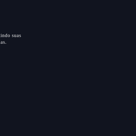
tindo suas
das.