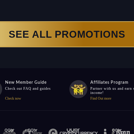
SEE ALL PROMOTIONS
New Member Guide
Affiliates Program
Check out FAQ and guides
Partner with us and earn
income!
Check now
Find Out more