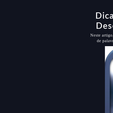
Dica
Des
Neste artigo
de palav