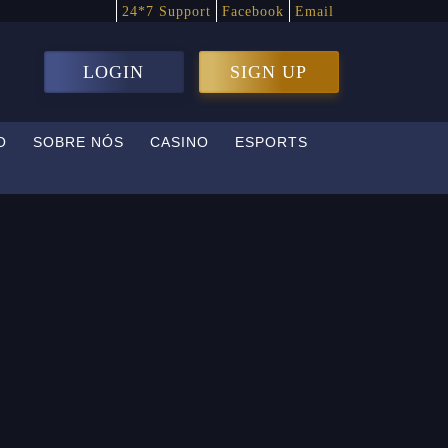
24*7 Support
Facebook
Email
LOGIN
SIGN UP
O
SOBRE NÓS
CASINO
ESPORTS