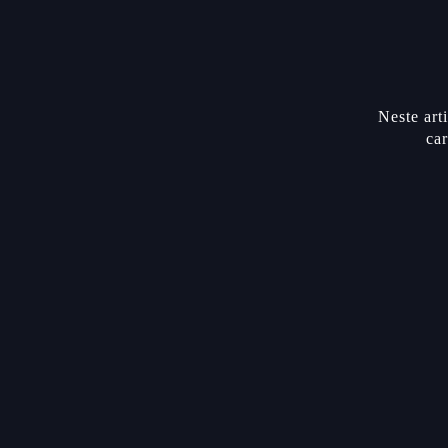
Neste art
car