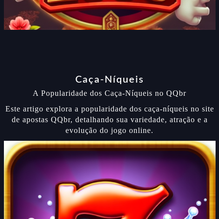
Caça-Níqueis
A Popularidade dos Caça-Níqueis no QQbr
Este artigo explora a popularidade dos caça-níqueis no site
de apostas QQbr, detalhando sua variedade, atração e a
evolução do jogo online.