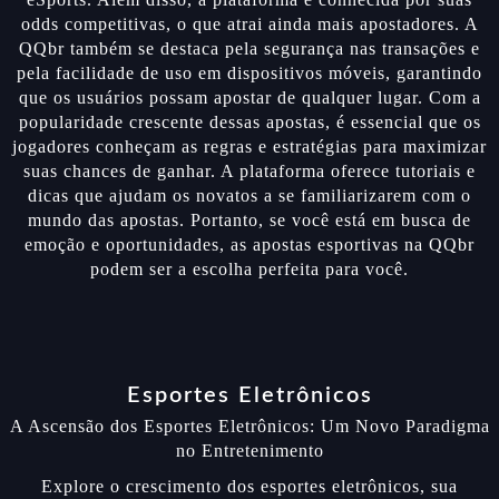
odds competitivas, o que atrai ainda mais apostadores. A
QQbr também se destaca pela segurança nas transações e
pela facilidade de uso em dispositivos móveis, garantindo
que os usuários possam apostar de qualquer lugar. Com a
popularidade crescente dessas apostas, é essencial que os
jogadores conheçam as regras e estratégias para maximizar
suas chances de ganhar. A plataforma oferece tutoriais e
dicas que ajudam os novatos a se familiarizarem com o
mundo das apostas. Portanto, se você está em busca de
emoção e oportunidades, as apostas esportivas na QQbr
podem ser a escolha perfeita para você.
Esportes Eletrônicos
A Ascensão dos Esportes Eletrônicos: Um Novo Paradigma
no Entretenimento
Explore o crescimento dos esportes eletrônicos, sua