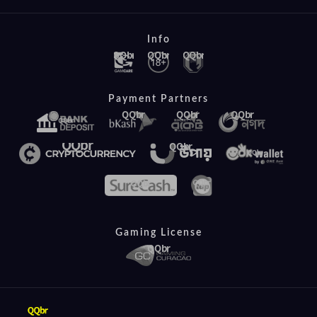
Info
Payment Partners
Gaming License