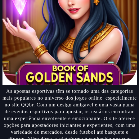
As apostas esportivas têm se tornado uma das categorias
mais populares no universo dos jogos online, especialmente
no site QQbr. Com um design amigável e uma vasta gama
de eventos esportivos para apostar, os usuários encontram
uma experiência envolvente e emocionante. O site oferece
opções para apostadores iniciantes e experientes, com uma
variedade de mercados, desde futebol até basquete e
eSports. Além disso, a plataforma é conhecida por suas