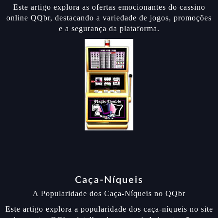
Este artigo explora as ofertas emocionantes do cassino
online QQbr, destacando a variedade de jogos, promoções
e a segurança da plataforma.
Caça-Níqueis
A Popularidade dos Caça-Níqueis no QQbr
Este artigo explora a popularidade dos caça-níqueis no site