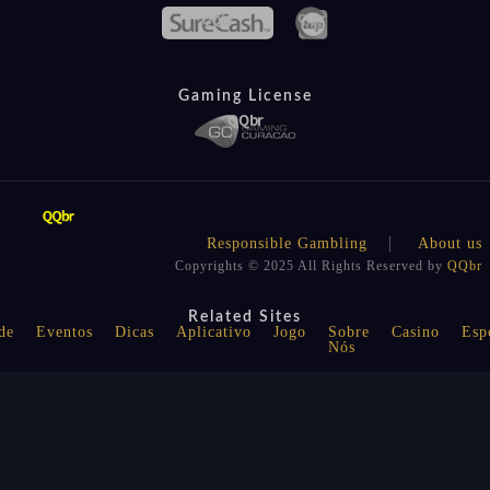
Gaming License
Responsible Gambling
About us
Copyrights © 2025 All Rights Reserved by
QQbr
Related Sites
de
Eventos
Dicas
Aplicativo
Jogo
Sobre
Casino
Esp
Nós