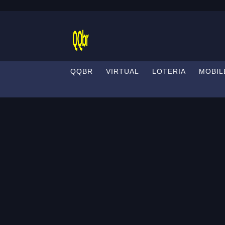
QQBR
VIRTUAL
LOTERIA
MOBIL