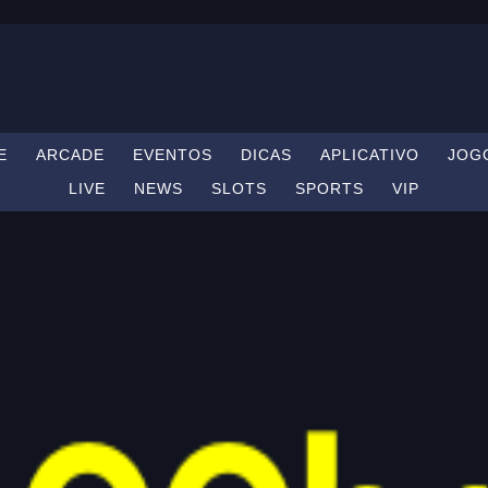
E
ARCADE
EVENTOS
DICAS
APLICATIVO
JOG
LIVE
NEWS
SLOTS
SPORTS
VIP