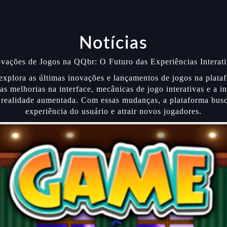
Notícias
ovações de Jogos na QQbr: O Futuro das Experiências Interati
 explora as últimas inovações e lançamentos de jogos na plat
as melhorias na interface, mecânicas de jogo interativas e a i
 realidade aumentada. Com essas mudanças, a plataforma busc
experiência do usuário e atrair novos jogadores.