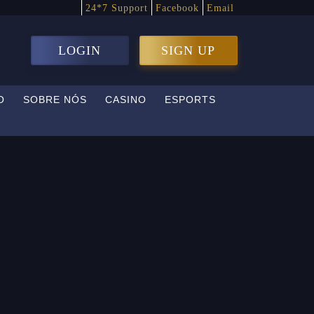
24*7 Support
Facebook
Email
LOGIN
SIGN UP
O
SOBRE NÓS
CASINO
ESPORTS