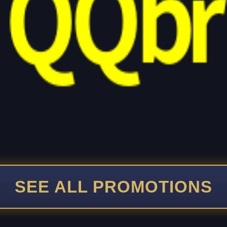
SEE ALL PROMOTIONS