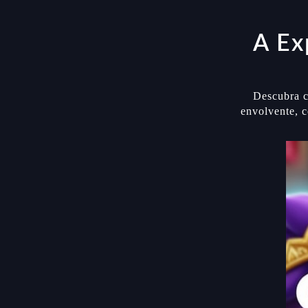
A Ex
Descubra c
envolvente, c