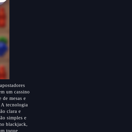
 apostadores
 em um cassino
e de mesas e
 A tecnologia
ão clara e
ção simples e
mo blackjack,
 um toque