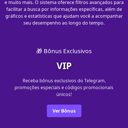
e muito mais. O sistema oferece filtros avançados para
facilitar a busca por informações específicas, além de
gráficos e estatísticas que ajudam você a acompanhar
seu desempenho ao longo do tempo.
🎁 Bônus Exclusivos
VIP
Receba bônus exclusivos do Telegram,
promoções especiais e códigos promocionais
únicos!
Ver Bônus