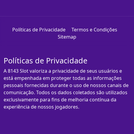
Políticas de Privacidade
Termos e Condições
Sitemap
Políticas de Privacidade
A 8143 Slot valoriza a privacidade de seus usuários e
está empenhada em proteger todas as informações
pessoais fornecidas durante o uso de nossos canais de
comunicação. Todos os dados coletados são utilizados
exclusivamente para fins de melhoria contínua da
experiência de nossos jogadores.