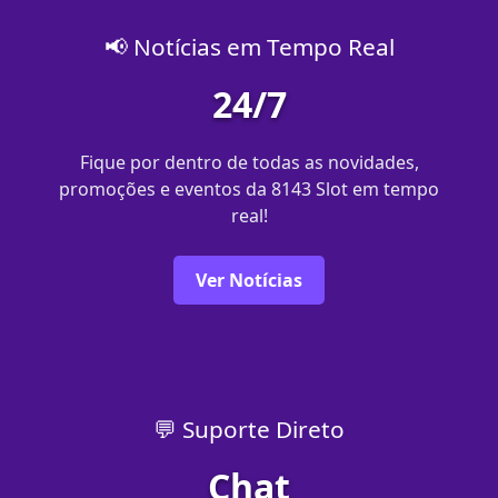
📢 Notícias em Tempo Real
24/7
Fique por dentro de todas as novidades,
promoções e eventos da 8143 Slot em tempo
real!
Ver Notícias
💬 Suporte Direto
Chat