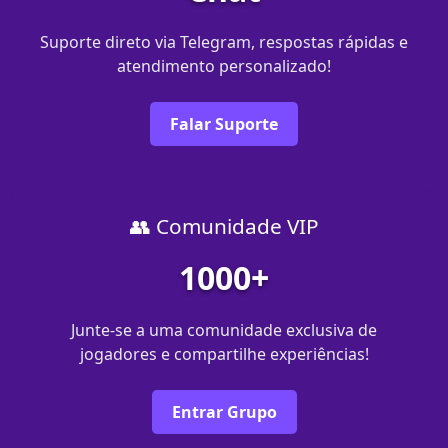
Suporte direto via Telegram, respostas rápidas e
atendimento personalizado!
Falar Suporte
👥 Comunidade VIP
1000+
Junte-se a uma comunidade exclusiva de
jogadores e compartilhe experiências!
Entrar Grupo