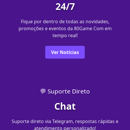
24/7
Fique por dentro de todas as novidades,
promoções e eventos da 80Game Com em
tempo real!
Ver Notícias
💬 Suporte Direto
Chat
Suporte direto via Telegram, respostas rápidas e
atendimento personalizado!