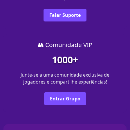
Falar Suporte
👥 Comunidade VIP
1000+
Junte-se a uma comunidade exclusiva de
jogadores e compartilhe experiências!
Entrar Grupo