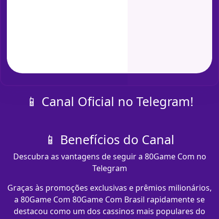
📱 Canal Oficial no Telegram!
📱 Benefícios do Canal
Descubra as vantagens de seguir a 80Game Com no
Telegram
Graças às promoções exclusivas e prêmios milionários,
a 80Game Com 80Game Com Brasil rapidamente se
destacou como um dos cassinos mais populares do