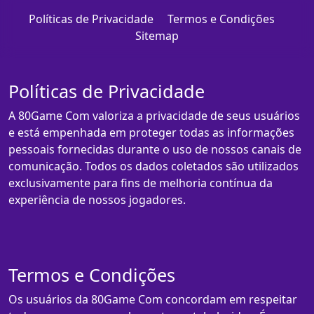
Políticas de Privacidade
Termos e Condições
Sitemap
Políticas de Privacidade
A 80Game Com valoriza a privacidade de seus usuários
e está empenhada em proteger todas as informações
pessoais fornecidas durante o uso de nossos canais de
comunicação. Todos os dados coletados são utilizados
exclusivamente para fins de melhoria contínua da
experiência de nossos jogadores.
Termos e Condições
Os usuários da 80Game Com concordam em respeitar