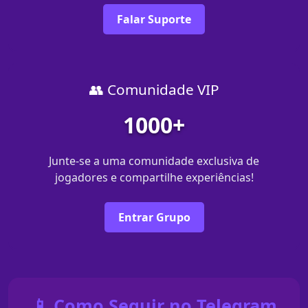
Falar Suporte
👥 Comunidade VIP
1000+
Junte-se a uma comunidade exclusiva de
jogadores e compartilhe experiências!
Entrar Grupo
📱 Como Seguir no Telegram