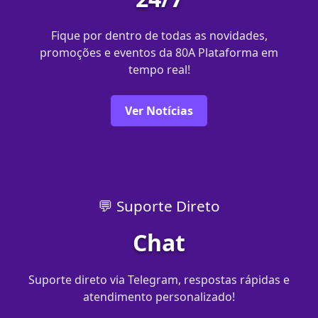
Fique por dentro de todas as novidades,
promoções e eventos da 80A Plataforma em
tempo real!
Ver Notícias
💬 Suporte Direto
Chat
Suporte direto via Telegram, respostas rápidas e
atendimento personalizado!