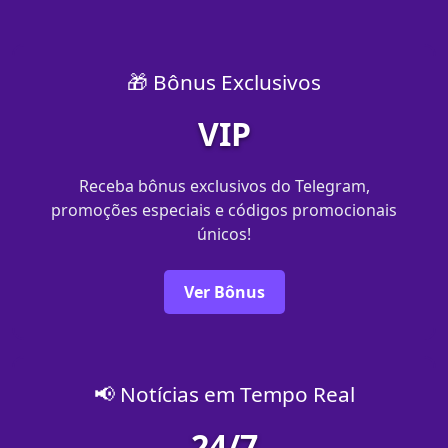
🎁 Bônus Exclusivos
VIP
Receba bônus exclusivos do Telegram,
promoções especiais e códigos promocionais
únicos!
Ver Bônus
📢 Notícias em Tempo Real
24/7