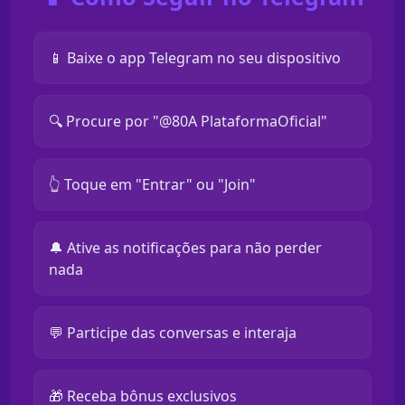
📱 Baixe o app Telegram no seu dispositivo
🔍 Procure por "@80A PlataformaOficial"
👆 Toque em "Entrar" ou "Join"
🔔 Ative as notificações para não perder
nada
💬 Participe das conversas e interaja
🎁 Receba bônus exclusivos