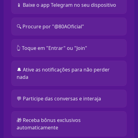
📱 Baixe o app Telegram no seu dispositivo
🔍 Procure por "@80AOficial"
👆 Toque em "Entrar" ou "Join"
🔔 Ative as notificações para não perder
nada
💬 Participe das conversas e interaja
🎁 Receba bônus exclusivos
automaticamente