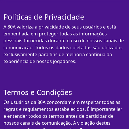
Políticas de Privacidade
A 80A valoriza a privacidade de seus usuários e está
empenhada em proteger todas as informações
pessoais fornecidas durante o uso de nossos canais de
comunicação. Todos os dados coletados são utilizados
exclusivamente para fins de melhoria contínua da
experiência de nossos jogadores.
Termos e Condições
Os usuários da 80A concordam em respeitar todas as
regras e regulamentos estabelecidos. É importante ler
e entender todos os termos antes de participar de
nossos canais de comunicação. A violação destes