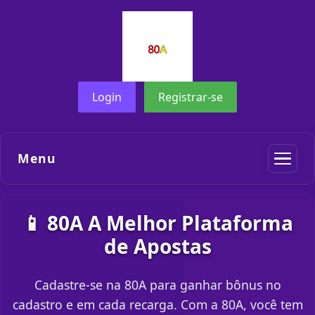
Login
Registrar-se
Menu
📱 80A A Melhor Plataforma
de Apostas
Cadastre-se na 80A para ganhar bônus no
cadastro e em cada recarga. Com a 80A, você tem