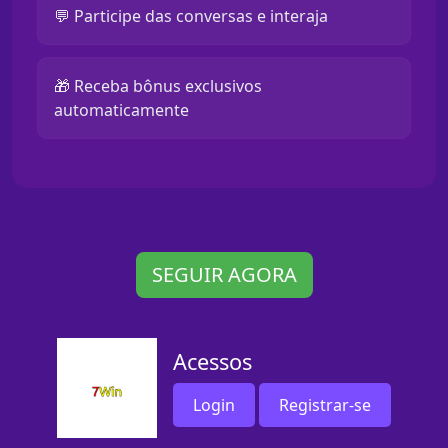
💬 Participe das conversas e interaja
🎁 Receba bônus exclusivos
automaticamente
SEGUIR AGORA
Acessos
Login
Registrar-se