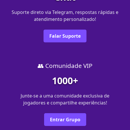
Suporte direto via Telegram, respostas rápidas e
atendimento personalizado!
Falar Suporte
👥 Comunidade VIP
1000+
Junte-se a uma comunidade exclusiva de
jogadores e compartilhe experiências!
Entrar Grupo