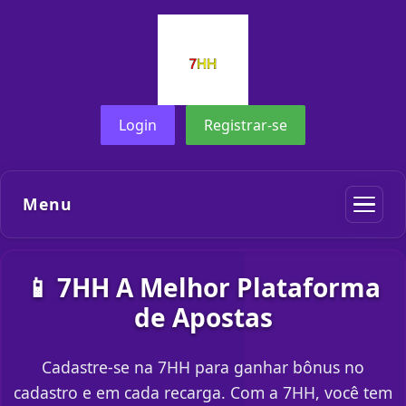
Login
Registrar-se
Menu
📱 7HH A Melhor Plataforma
de Apostas
Cadastre-se na 7HH para ganhar bônus no
cadastro e em cada recarga. Com a 7HH, você tem