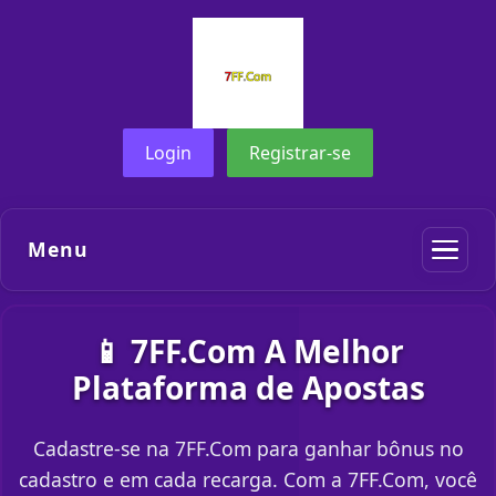
Login
Registrar-se
Menu
📱 7FF.Com A Melhor
Plataforma de Apostas
Cadastre-se na 7FF.Com para ganhar bônus no
cadastro e em cada recarga. Com a 7FF.Com, você