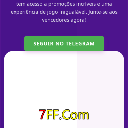
tem acesso a promoções incríveis e uma
experiência de jogo inigualável. Junte-se aos
vencedores agora!
SEGUIR NO TELEGRAM