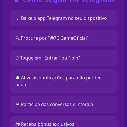
📱 Baixe o app Telegram no seu dispositivo
🔍 Procure por "@7C GameOficial"
👆 Toque em "Entrar" ou "Join"
🔔 Ative as notificações para não perder
nada
💬 Participe das conversas e interaja
🎁 Receba bônus exclusivos