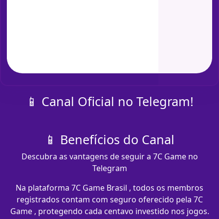
📱 Canal Oficial no Telegram!
📱 Benefícios do Canal
Descubra as vantagens de seguir a 7C Game no
Telegram
Na plataforma 7C Game Brasil , todos os membros
registrados contam com seguro oferecido pela 7C
Game , protegendo cada centavo investido nos jogos.