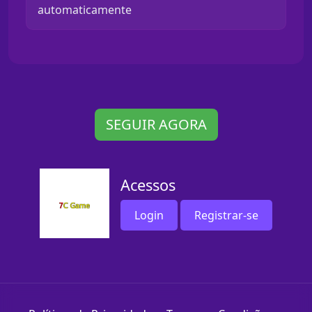
automaticamente
SEGUIR AGORA
Acessos
Login
Registrar-se