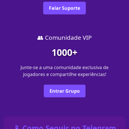
Falar Suporte
👥 Comunidade VIP
1000+
Junte-se a uma comunidade exclusiva de
jogadores e compartilhe experiências!
Entrar Grupo
📱 Como Seguir no Telegram