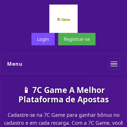
Login
Registrar-se
Menu
📱 7C Game A Melhor
Plataforma de Apostas
Cadastre-se na 7C Game para ganhar bônus no
cadastro e em cada recarga. Com a 7C Game, você