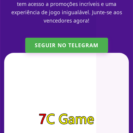
tem acesso a promoções incríveis e uma
experiência de jogo inigualável. Junte-se aos
vencedores agora!
SEGUIR NO TELEGRAM