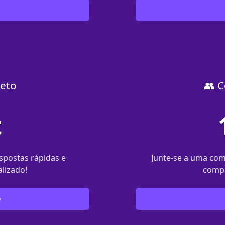
reto
👥 
t
espostas rápidas e
Junte-se a uma com
lizado!
compa
e