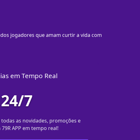
ar dos jogadores que amam curtir a vida com
cias em Tempo Real
24/7
e todas as novidades, promoções e
a 79R APP em tempo real!