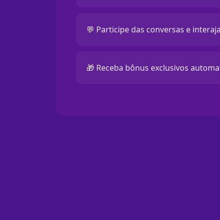
💬 Participe das conversas e interaj
🎁 Receba bônus exclusivos autom