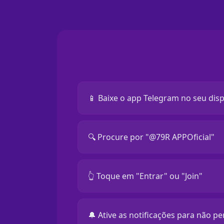
📱 Baixe o app Telegram no seu disp
🔍 Procure por "@79R APPOficial"
👆 Toque em "Entrar" ou "Join"
🔔 Ative as notificações para não p