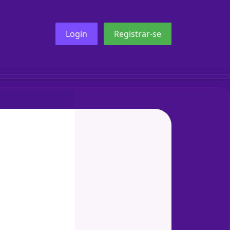
Login
Registrar-se