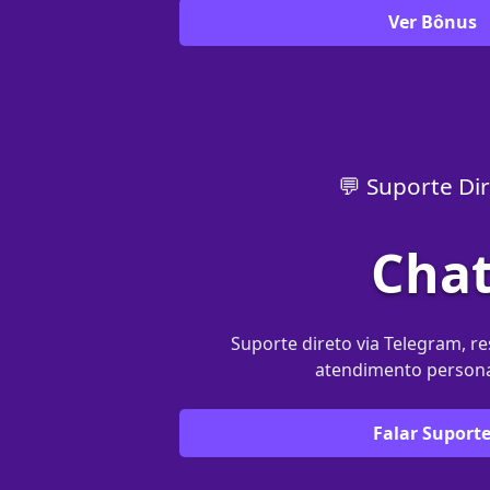
Ver Bônus
💬 Suporte Di
Cha
Suporte direto via Telegram, r
atendimento persona
Falar Suport