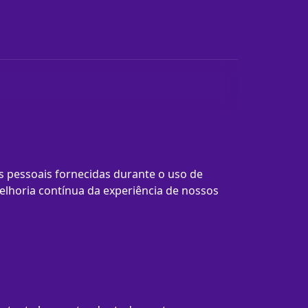
s pessoais fornecidas durante o uso de
elhoria contínua da experiência de nossos