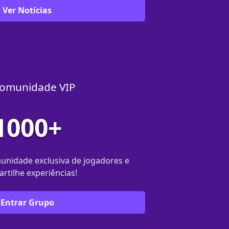
Ver Notícias
Comunidade VIP
1000+
unidade exclusiva de jogadores e
rtilhe experiências!
Entrar Grupo