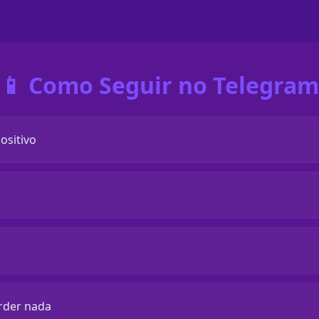
📱 Como Seguir no Telegram
ositivo
erder nada