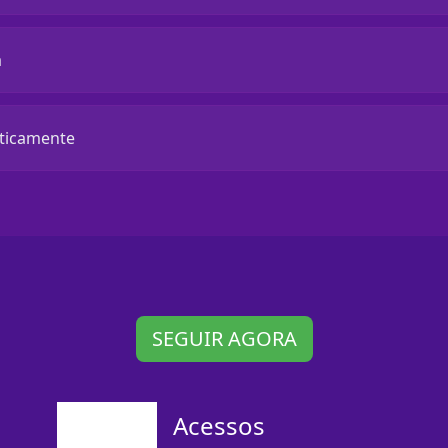
a
aticamente
SEGUIR AGORA
Acessos