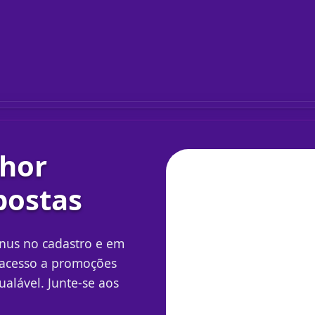
lhor
postas
nus no cadastro e em
 acesso a promoções
ualável. Junte-se aos