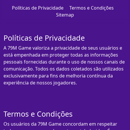
Políticas de Privacidade
Termos e Condições
Sitemap
Políticas de Privacidade
A 79M Game valoriza a privacidade de seus usuários e
está empenhada em proteger todas as informações
pessoais fornecidas durante o uso de nossos canais de
comunicação. Todos os dados coletados são utilizados
exclusivamente para fins de melhoria contínua da
experiência de nossos jogadores.
Termos e Condições
Os usuários da 79M Game concordam em respeitar