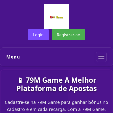
Login
Registrar-se
Menu
📱 79M Game A Melhor
Plataforma de Apostas
Cadastre-se na 79M Game para ganhar bônus no
cadastro e em cada recarga. Com a 79M Game,