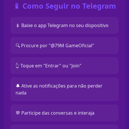
📱 Como Seguir no Telegram
📱 Baixe o app Telegram no seu dispositivo
🔍 Procure por "@79M GameOficial"
👆 Toque em "Entrar" ou "Join"
🔔 Ative as notificações para não perder
nada
💬 Participe das conversas e interaja