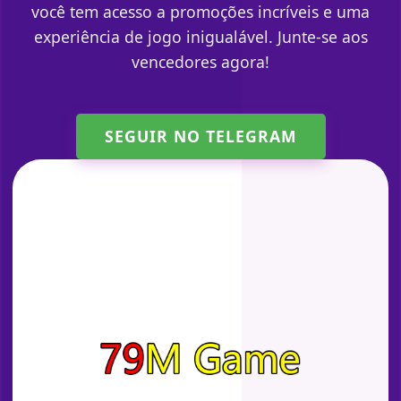
você tem acesso a promoções incríveis e uma
experiência de jogo inigualável. Junte-se aos
vencedores agora!
SEGUIR NO TELEGRAM