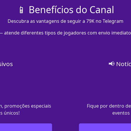
📱 Benefícios do Canal
Descubra as vantagens de seguir a 79K no Telegram
 — atende diferentes tipos de jogadores com envio imediato
sivos
📢 Notí
m, promoções especiais
Fique por dentro d
s únicos!
eventos