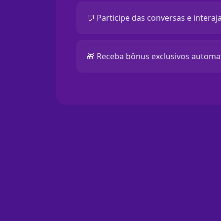
💬 Participe das conversas e interaj
🎁 Receba bônus exclusivos autom