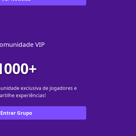
Comunidade VIP
1000+
unidade exclusiva de jogadores e
rtilhe experiências!
Entrar Grupo