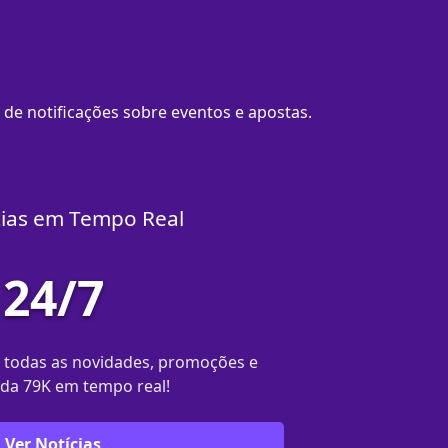
 de notificações sobre eventos e apostas.
cias em Tempo Real
24/7
e todas as novidades, promoções e
 da 79K em tempo real!
Ver Notícias