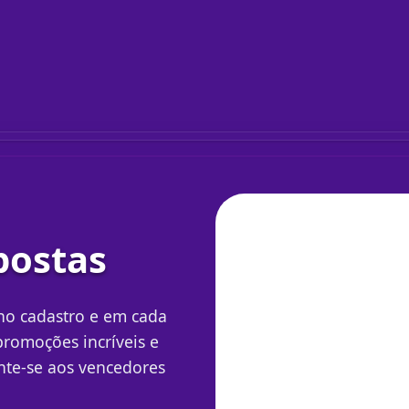
postas
no cadastro e em cada
promoções incríveis e
unte-se aos vencedores