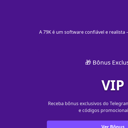
A 79K é um software confiável e realista
🎁 Bônus Exclu
VIP
Receba bônus exclusivos do Telegra
e códigos promocionai
Ver Bônus