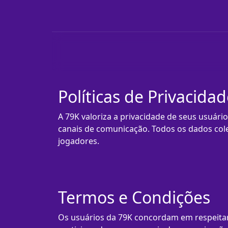
Políticas de Privacida
A 79K valoriza a privacidade de seus usuár
canais de comunicação. Todos os dados cole
jogadores.
Termos e Condições
Os usuários da 79K concordam em respeitar 