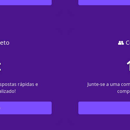
reto
👥 
t
espostas rápidas e
Junte-se a uma com
lizado!
compa
e