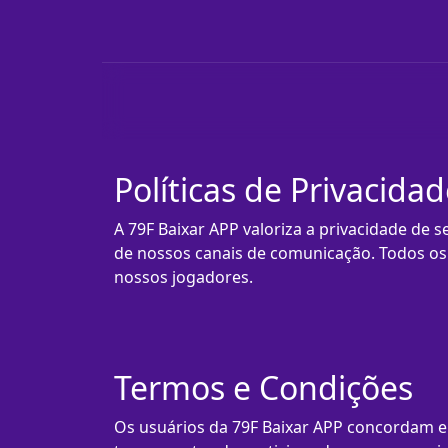
Políticas de Privacida
A 79F Baixar APP valoriza a privacidade de
de nossos canais de comunicação. Todos os 
nossos jogadores.
Termos e Condições
Os usuários da 79F Baixar APP concordam em