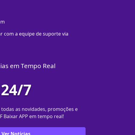
am
ar com a equipe de suporte via
cias em Tempo Real
24/7
e todas as novidades, promoções e
F Baixar APP em tempo real!
Ver Notícias