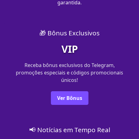
garantida.
🎁 Bônus Exclusivos
VIP
Receba bônus exclusivos do Telegram,
promoções especiais e códigos promocionais
únicos!
Ver Bônus
📢 Notícias em Tempo Real