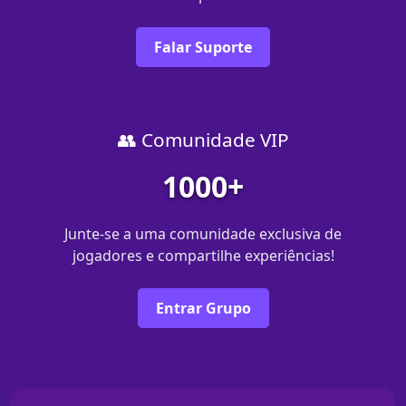
Falar Suporte
👥 Comunidade VIP
1000+
Junte-se a uma comunidade exclusiva de
jogadores e compartilhe experiências!
Entrar Grupo