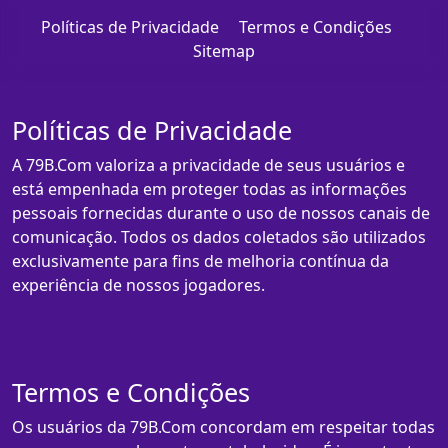
Políticas de Privacidade
Termos e Condições
Sitemap
Políticas de Privacidade
A 79B.Com valoriza a privacidade de seus usuários e
está empenhada em proteger todas as informações
pessoais fornecidas durante o uso de nossos canais de
comunicação. Todos os dados coletados são utilizados
exclusivamente para fins de melhoria contínua da
experiência de nossos jogadores.
Termos e Condições
Os usuários da 79B.Com concordam em respeitar todas