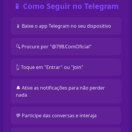
📱 Como Seguir no Telegram
📱 Baixe o app Telegram no seu dispositivo
🔍 Procure por "@79B.ComOficial"
👆 Toque em "Entrar" ou "Join"
🔔 Ative as notificações para não perder
nada
💬 Participe das conversas e interaja