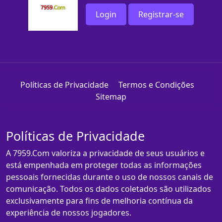
Login
Registrar-se
Políticas de Privacidade
Termos e Condições
Sitemap
Políticas de Privacidade
A 7959.Com valoriza a privacidade de seus usuários e
está empenhada em proteger todas as informações
pessoais fornecidas durante o uso de nossos canais de
comunicação. Todos os dados coletados são utilizados
exclusivamente para fins de melhoria contínua da
experiência de nossos jogadores.