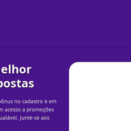
Melhor
postas
bônus no cadastro e em
em acesso a promoções
ualável. Junte-se aos