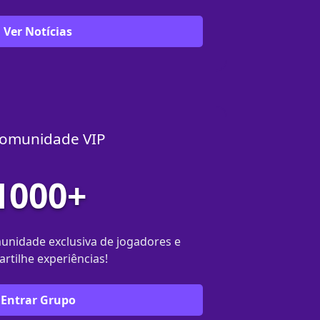
Ver Notícias
Comunidade VIP
1000+
unidade exclusiva de jogadores e
rtilhe experiências!
Entrar Grupo