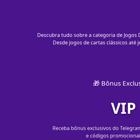
Descubra tudo sobre a categoria de Jogos 
Desde jogos de cartas clássicos até 
🎁 Bônus Exclu
VIP
Receba bônus exclusivos do Telegra
e códigos promocionai