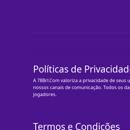
Políticas de Privacida
A 78Brl.Com valoriza a privacidade de seus
nossos canais de comunicação. Todos os dad
jogadores.
Termos e Condições