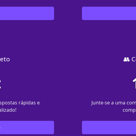
reto
👥 
t
espostas rápidas e
Junte-se a uma com
lizado!
compa
e