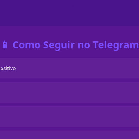
📱 Como Seguir no Telegram
ositivo