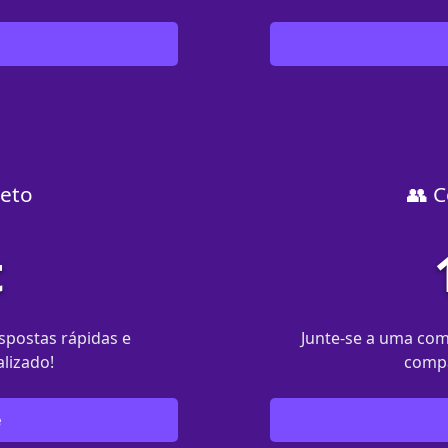
reto
👥 
t
espostas rápidas e
Junte-se a uma com
lizado!
compa
e