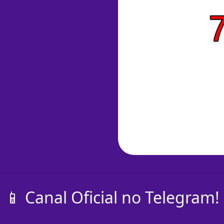
📱 Canal Oficial no Telegram!