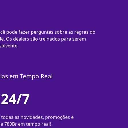
ocê pode fazer perguntas sobre as regras do
e. Os dealers são treinados para serem
volvente.
cias em Tempo Real
24/7
e todas as novidades, promoções e
da 789Br em tempo real!