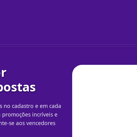
or
postas
s no cadastro e em cada
 promoções incríveis e
unte-se aos vencedores