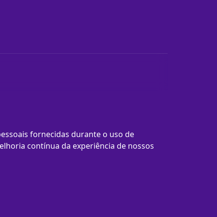
pessoais fornecidas durante o uso de
elhoria contínua da experiência de nossos