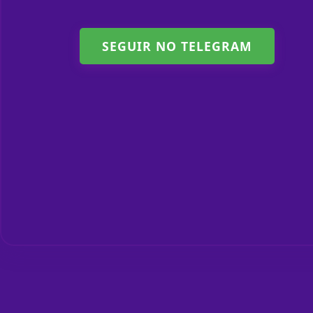
SEGUIR NO TELEGRAM