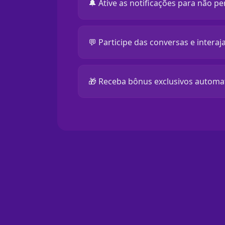
🔔 Ative as notificações para não p
💬 Participe das conversas e interaj
🎁 Receba bônus exclusivos autom