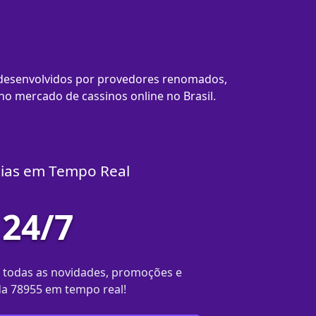
s desenvolvidos por provedores renomados,
 no mercado de cassinos online no Brasil.
cias em Tempo Real
24/7
e todas as novidades, promoções e
da 78955 em tempo real!