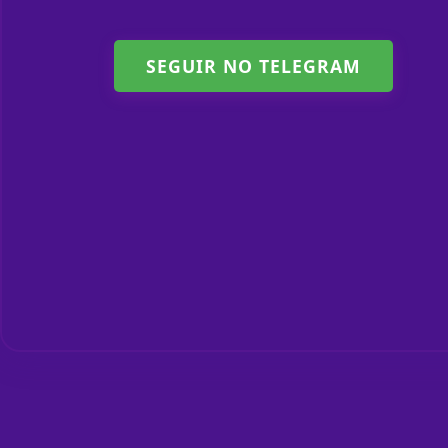
SEGUIR NO TELEGRAM