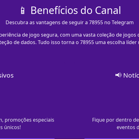
📱 Benefícios do Canal
Descubra as vantagens de seguir a 78955 no Telegram
periência de jogo segura, com uma vasta coleção de jogo
roteção de dados. Tudo isso torna o 78955 uma escolha líder
sivos
📢 Notí
m, promoções especiais
Fique por dentro d
s únicos!
eventos 