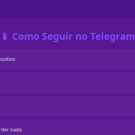
📱 Como Seguir no Telegram
ositivo
erder nada