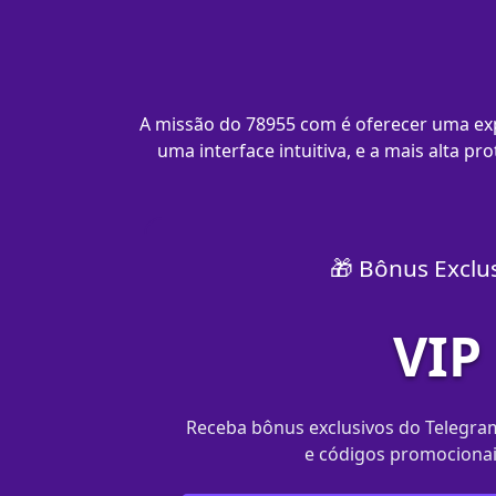
A missão do 78955 com​ é oferecer uma ex
uma interface intuitiva, e a mais alta p
🎁 Bônus Exclu
VIP
Receba bônus exclusivos do Telegra
e códigos promocionai