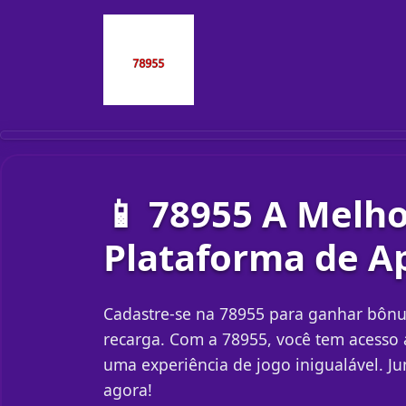
📱 78955 A Melh
Plataforma de A
Cadastre-se na 78955 para ganhar bônu
recarga. Com a 78955, você tem acesso 
uma experiência de jogo inigualável. J
agora!