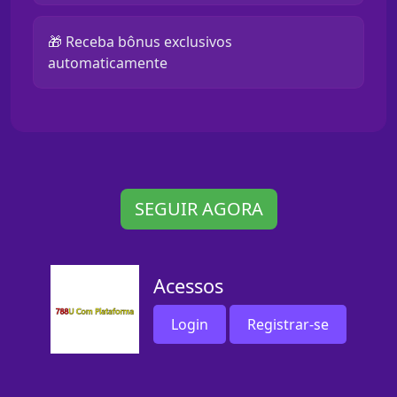
🎁 Receba bônus exclusivos
automaticamente
SEGUIR AGORA
Acessos
Login
Registrar-se