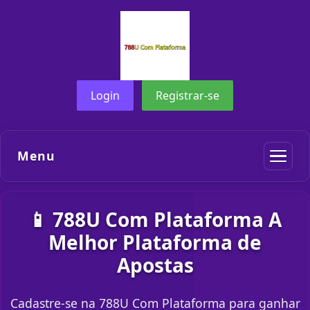
Login
Registrar-se
Menu
📱 788U Com Plataforma A
Melhor Plataforma de
Apostas
Cadastre-se na 788U Com Plataforma para ganhar