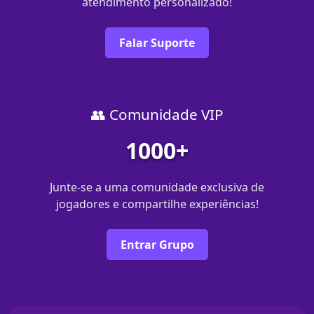
atendimento personalizado!
Falar Suporte
👥 Comunidade VIP
1000+
Junte-se a uma comunidade exclusiva de
jogadores e compartilhe experiências!
Entrar Grupo