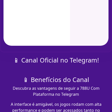
📱 Canal Oficial no Telegram!
📱 Benefícios do Canal
Descubra as vantagens de seguir a 788U Com
Plataforma no Telegram
A interface é amigável, os jogos rodam com alta
performance e podem ser acessados tanto no