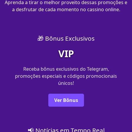
Aprenda a tirar o melhor proveito dessas promoções e
a desfrutar de cada momento no cassino online.
🎁 Bônus Exclusivos
VIP
Receba bônus exclusivos do Telegram,
promoções especiais e códigos promocionais
únicos!
Ver Bônus
📢 Notícias em Tempo Real