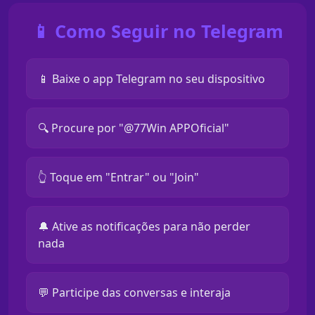
📱 Como Seguir no Telegram
📱 Baixe o app Telegram no seu dispositivo
🔍 Procure por "@77Win APPOficial"
👆 Toque em "Entrar" ou "Join"
🔔 Ative as notificações para não perder
nada
💬 Participe das conversas e interaja