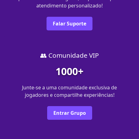
atendimento personalizado!
Falar Suporte
👥 Comunidade VIP
1000+
Junte-se a uma comunidade exclusiva de
jogadores e compartilhe experiências!
Entrar Grupo