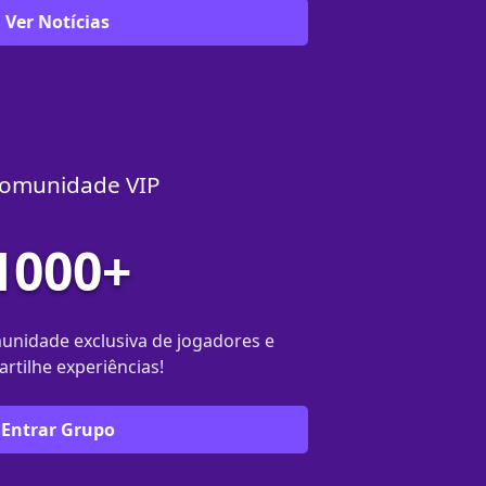
Ver Notícias
Comunidade VIP
1000+
unidade exclusiva de jogadores e
rtilhe experiências!
Entrar Grupo