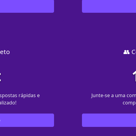
reto
👥 
t
espostas rápidas e
Junte-se a uma com
lizado!
compa
e