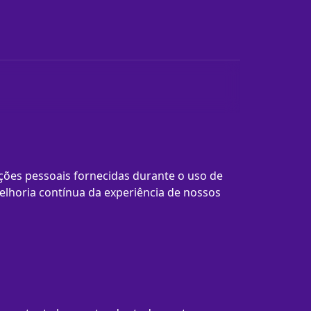
ções pessoais fornecidas durante o uso de
elhoria contínua da experiência de nossos