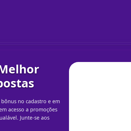
 Melhor
postas
 bônus no cadastro e em
tem acesso a promoções
ualável. Junte-se aos