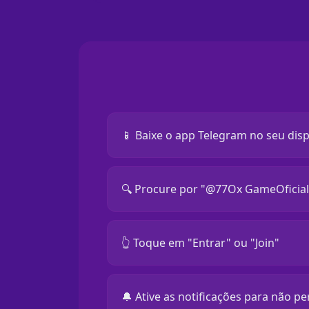
📱 Baixe o app Telegram no seu disp
🔍 Procure por "@77Ox GameOficial
👆 Toque em "Entrar" ou "Join"
🔔 Ative as notificações para não p