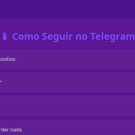
📱 Como Seguir no Telegram
ositivo
"
erder nada