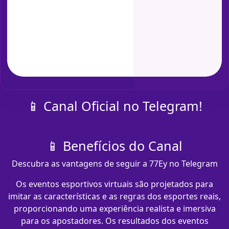
📱 Canal Oficial no Telegram!
📱 Benefícios do Canal
Descubra as vantagens de seguir a 77Ey no Telegram
Os eventos esportivos virtuais são projetados para
imitar as características e as regras dos esportes reais,
proporcionando uma experiência realista e imersiva
para os apostadores. Os resultados dos eventos