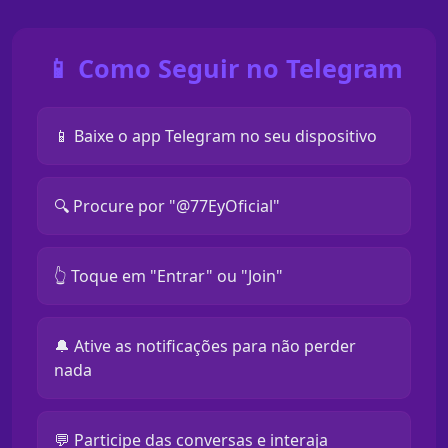
📱 Como Seguir no Telegram
📱 Baixe o app Telegram no seu dispositivo
🔍 Procure por "@77EyOficial"
👆 Toque em "Entrar" ou "Join"
🔔 Ative as notificações para não perder
nada
💬 Participe das conversas e interaja