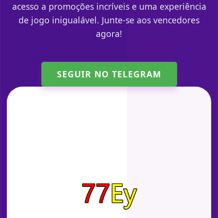
acesso a promoções incríveis e uma experiência
de jogo inigualável. Junte-se aos vencedores
agora!
SEGUIR NO TELEGRAM