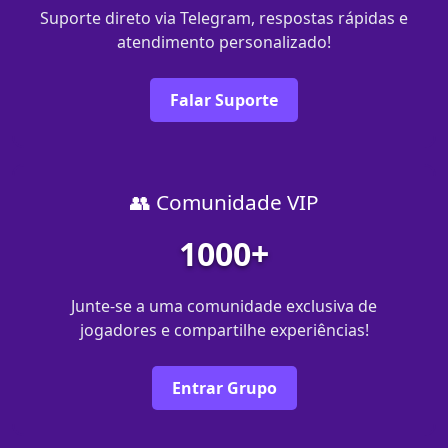
Suporte direto via Telegram, respostas rápidas e
atendimento personalizado!
Falar Suporte
👥 Comunidade VIP
1000+
Junte-se a uma comunidade exclusiva de
jogadores e compartilhe experiências!
Entrar Grupo