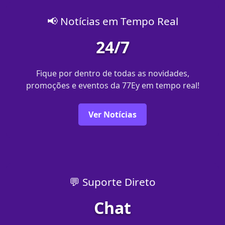
📢 Notícias em Tempo Real
24/7
Fique por dentro de todas as novidades,
promoções e eventos da 77Ey em tempo real!
Ver Notícias
💬 Suporte Direto
Chat