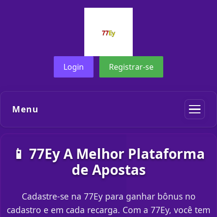
Login
Registrar-se
Menu
📱 77Ey A Melhor Plataforma
de Apostas
Cadastre-se na 77Ey para ganhar bônus no
cadastro e em cada recarga. Com a 77Ey, você tem