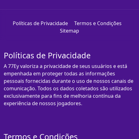
Políticas de Privacidade
Termos e Condições
Sitemap
Políticas de Privacidade
A 77Ey valoriza a privacidade de seus usuários e está
empenhada em proteger todas as informações
pessoais fornecidas durante o uso de nossos canais de
comunicação. Todos os dados coletados são utilizados
exclusivamente para fins de melhoria contínua da
experiência de nossos jogadores.
Termos e Condições