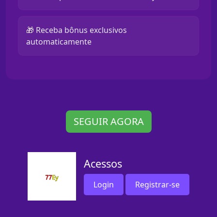
🎁 Receba bônus exclusivos
automaticamente
SEGUIR AGORA
Acessos
Login
Registrar-se