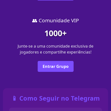
👥 Comunidade VIP
1000+
Junte-se a uma comunidade exclusiva de
jogadores e compartilhe experiências!
Entrar Grupo
📱 Como Seguir no Telegram