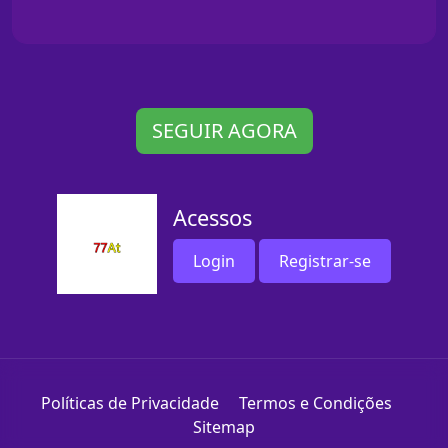
SEGUIR AGORA
Acessos
Login
Registrar-se
Políticas de Privacidade
Termos e Condições
Sitemap