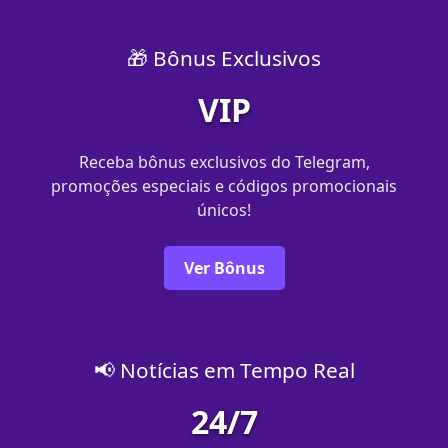
🎁 Bônus Exclusivos
VIP
Receba bônus exclusivos do Telegram,
promoções especiais e códigos promocionais
únicos!
Ver Bônus
📢 Notícias em Tempo Real
24/7