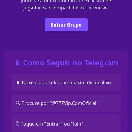
Junte-se a uma comunidade exclusiva de
jogadores e compartilhe experiências!
Entrar Grupo
📱 Como Seguir no Telegram
📱 Baixe o app Telegram no seu dispositivo
🔍 Procure por "@777Vip.ComOficial"
👆 Toque em "Entrar" ou "Join"