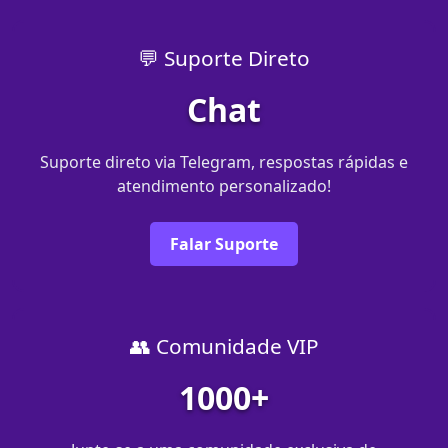
💬 Suporte Direto
Chat
Suporte direto via Telegram, respostas rápidas e
atendimento personalizado!
Falar Suporte
👥 Comunidade VIP
1000+