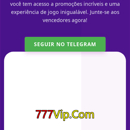
você tem acesso a promoções incríveis e uma
experiência de jogo inigualável. Junte-se aos
vencedores agora!
SEGUIR NO TELEGRAM