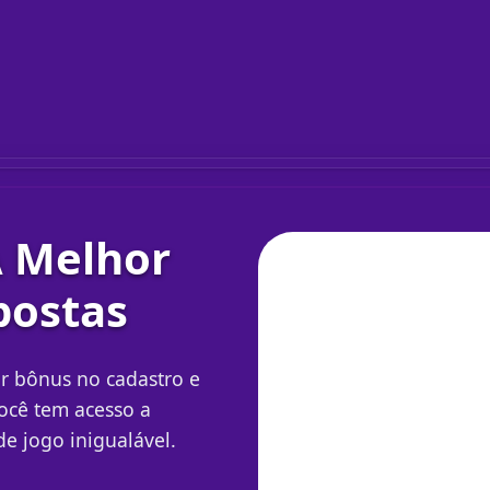
A Melhor
postas
r bônus no cadastro e
ocê tem acesso a
e jogo inigualável.