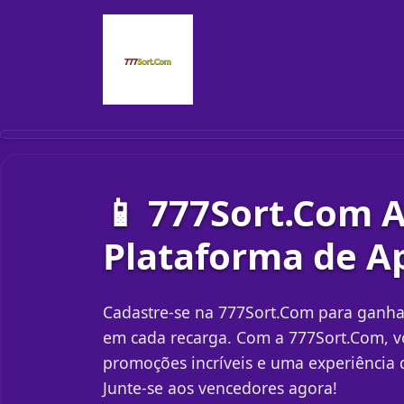
📱 777Sort.Com 
Plataforma de A
Cadastre-se na 777Sort.Com para ganha
em cada recarga. Com a 777Sort.Com, v
promoções incríveis e uma experiência d
Junte-se aos vencedores agora!