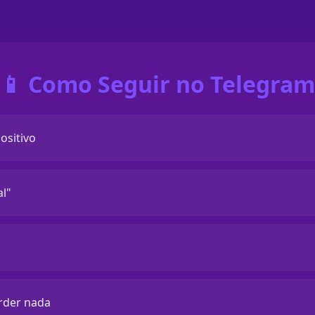
📱 Como Seguir no Telegram
ositivo
l"
erder nada