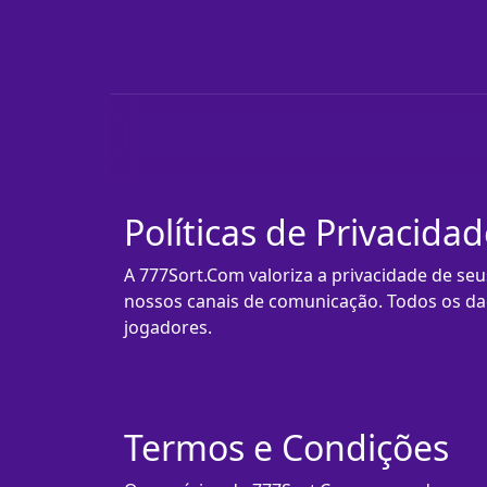
Políticas de Privacida
A 777Sort.Com valoriza a privacidade de se
nossos canais de comunicação. Todos os dad
jogadores.
Termos e Condições