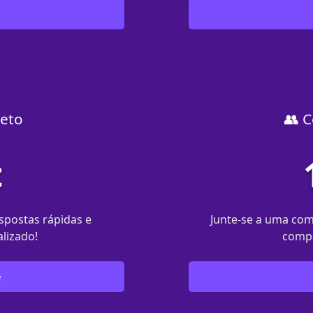
reto
👥 
t
espostas rápidas e
Junte-se a uma com
lizado!
compa
e