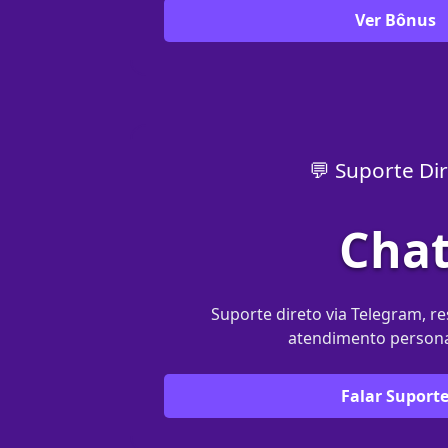
Ver Bônus
💬 Suporte Di
Cha
Suporte direto via Telegram, r
atendimento persona
Falar Suport