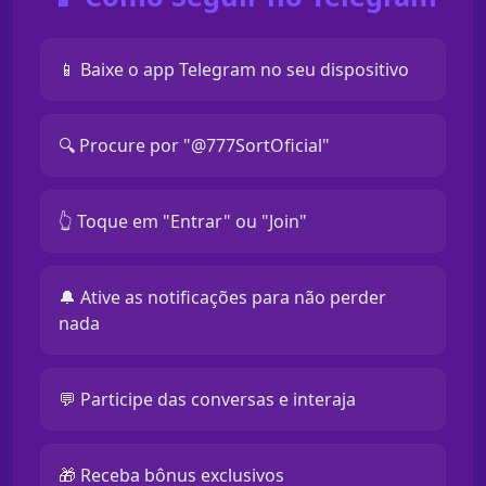
📱 Baixe o app Telegram no seu dispositivo
🔍 Procure por "@777SortOficial"
👆 Toque em "Entrar" ou "Join"
🔔 Ative as notificações para não perder
nada
💬 Participe das conversas e interaja
🎁 Receba bônus exclusivos