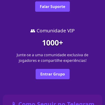
Falar Suporte
👥 Comunidade VIP
1000+
Junte-se a uma comunidade exclusiva de
jogadores e compartilhe experiências!
Entrar Grupo
📱 Como Seguir no Telegram