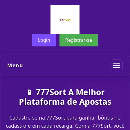
Login
Registrar-se
Menu
📱 777Sort A Melhor
Plataforma de Apostas
Cadastre-se na 777Sort para ganhar bônus no
cadastro e em cada recarga. Com a 777Sort, você