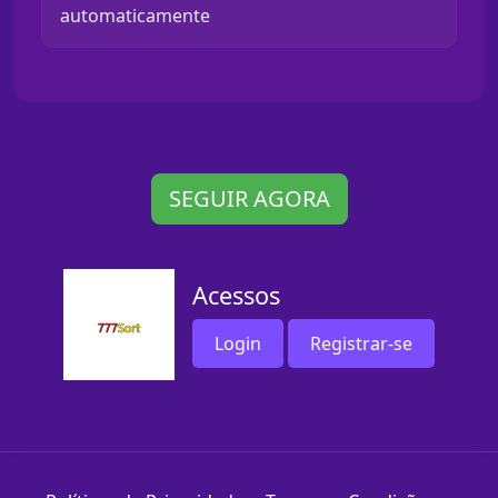
automaticamente
SEGUIR AGORA
Acessos
Login
Registrar-se