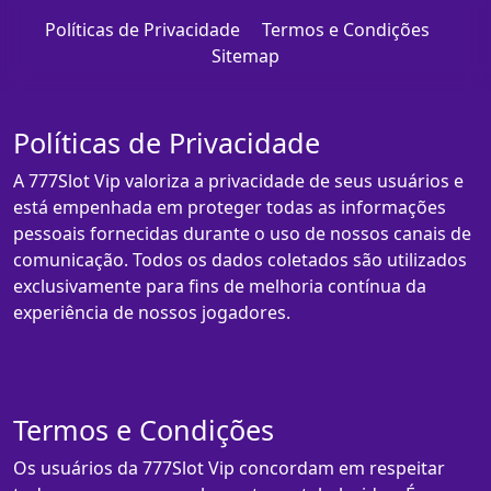
Políticas de Privacidade
Termos e Condições
Sitemap
Políticas de Privacidade
A 777Slot Vip valoriza a privacidade de seus usuários e
está empenhada em proteger todas as informações
pessoais fornecidas durante o uso de nossos canais de
comunicação. Todos os dados coletados são utilizados
exclusivamente para fins de melhoria contínua da
experiência de nossos jogadores.
Termos e Condições
Os usuários da 777Slot Vip concordam em respeitar