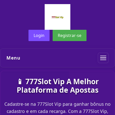
Login
Registrar-se
Menu
📱 777Slot Vip A Melhor
Plataforma de Apostas
Cadastre-se na 777Slot Vip para ganhar bônus no
cadastro e em cada recarga. Com a 777Slot Vip,