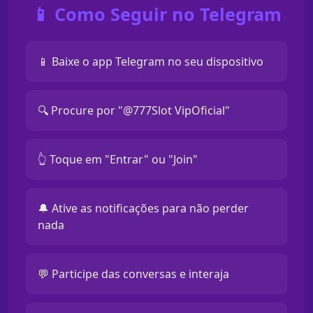
📱 Como Seguir no Telegram
📱 Baixe o app Telegram no seu dispositivo
🔍 Procure por "@777Slot VipOficial"
👆 Toque em "Entrar" ou "Join"
🔔 Ative as notificações para não perder
nada
💬 Participe das conversas e interaja