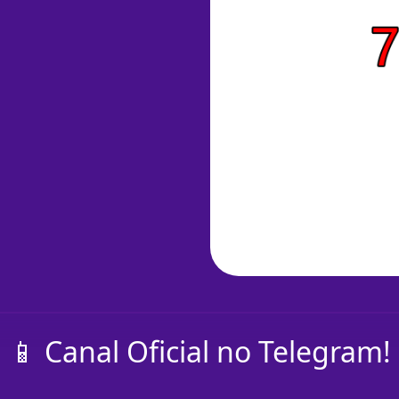
📱 Canal Oficial no Telegram!