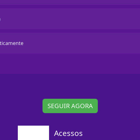
a
aticamente
SEGUIR AGORA
Acessos