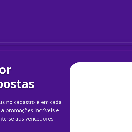
or
postas
us no cadastro e em cada
 a promoções incríveis e
unte-se aos vencedores