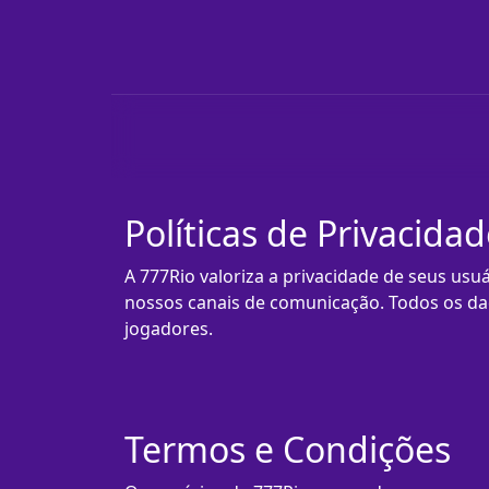
Políticas de Privacida
A 777Rio valoriza a privacidade de seus us
nossos canais de comunicação. Todos os dad
jogadores.
Termos e Condições