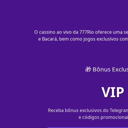
O cassino ao vivo da 777Rio oferece uma sel
e Bacará, bem como jogos exclusivos como
🎁 Bônus Exclu
VIP
Receba bônus exclusivos do Telegra
e códigos promocionai