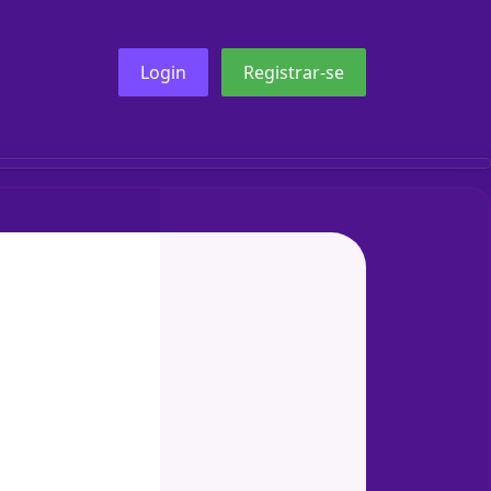
Login
Registrar-se