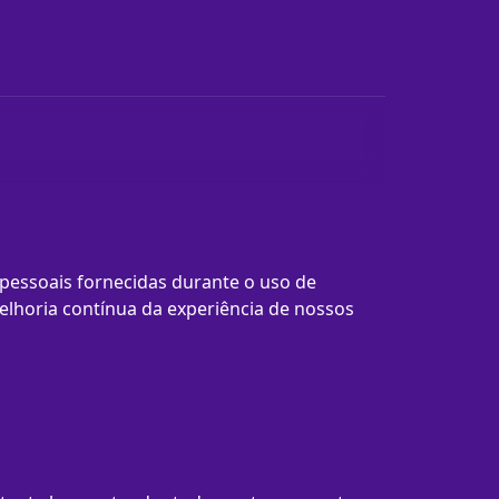
pessoais fornecidas durante o uso de
elhoria contínua da experiência de nossos