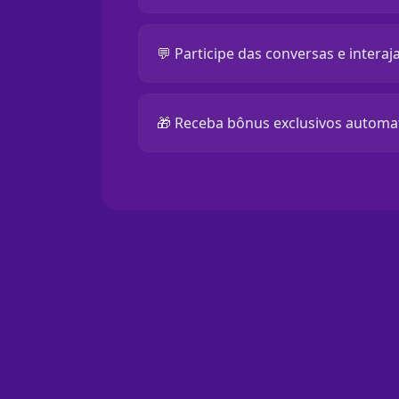
💬 Participe das conversas e interaj
🎁 Receba bônus exclusivos autom