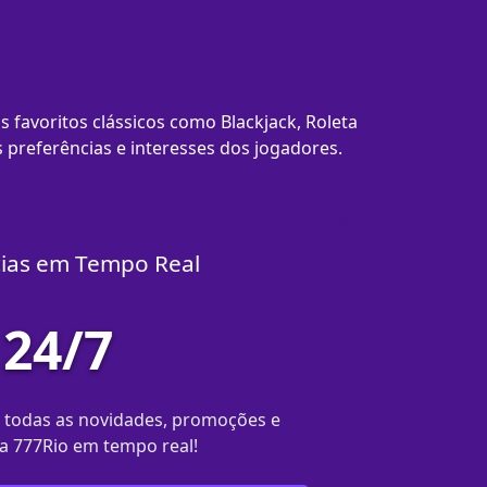
s favoritos clássicos como Blackjack, Roleta
 preferências e interesses dos jogadores.
cias em Tempo Real
24/7
e todas as novidades, promoções e
a 777Rio em tempo real!