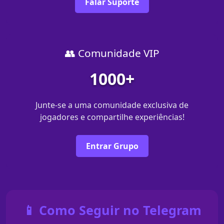
Falar Suporte
👥 Comunidade VIP
1000+
Junte-se a uma comunidade exclusiva de
jogadores e compartilhe experiências!
Entrar Grupo
📱 Como Seguir no Telegram