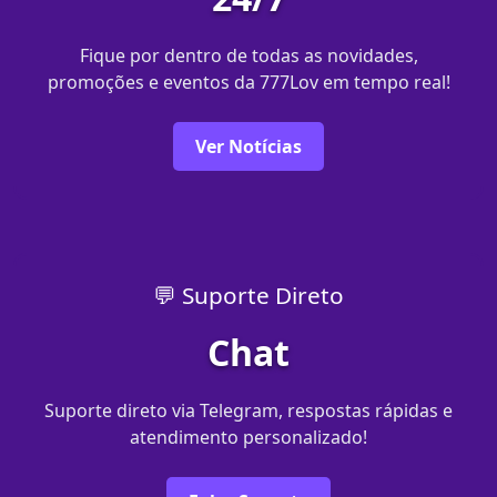
Fique por dentro de todas as novidades,
promoções e eventos da 777Lov em tempo real!
Ver Notícias
💬 Suporte Direto
Chat
Suporte direto via Telegram, respostas rápidas e
atendimento personalizado!