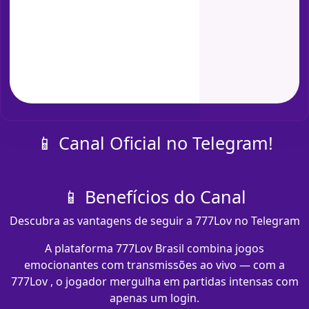
📱 Canal Oficial no Telegram!
📱 Benefícios do Canal
Descubra as vantagens de seguir a 777Lov no Telegram
A plataforma 777Lov Brasil combina jogos
emocionantes com transmissões ao vivo — com a
777Lov , o jogador mergulha em partidas intensas com
apenas um login.