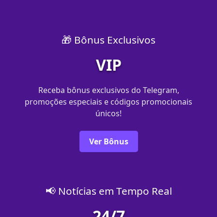
🎁 Bônus Exclusivos
VIP
Receba bônus exclusivos do Telegram,
promoções especiais e códigos promocionais
únicos!
Ver Bônus
📢 Notícias em Tempo Real
24/7