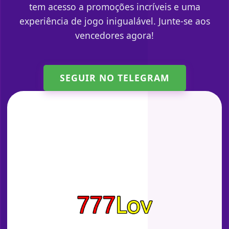
tem acesso a promoções incríveis e uma
experiência de jogo inigualável. Junte-se aos
vencedores agora!
SEGUIR NO TELEGRAM