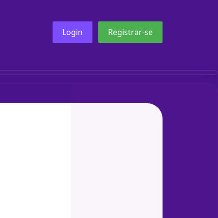
Login
Registrar-se