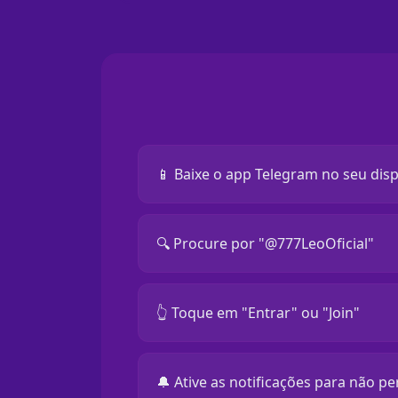
📱 Baixe o app Telegram no seu disp
🔍 Procure por "@777LeoOficial"
👆 Toque em "Entrar" ou "Join"
🔔 Ative as notificações para não p