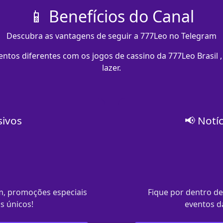
📱 Benefícios do Canal
Descubra as vantagens de seguir a 777Leo no Telegram
mentos diferentes com os jogos de cassino da 777Leo Brasi
lazer.
sivos
📢 Notí
m, promoções especiais
Fique por dentro d
s únicos!
eventos d