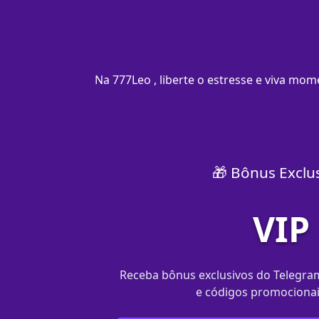
Na 777Leo , liberte o estresse e viva mo
🎁 Bônus Exclu
VIP
Receba bônus exclusivos do Telegra
e códigos promocionai