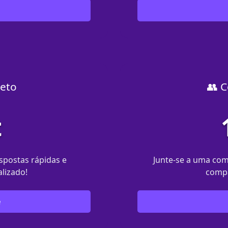
reto
👥 
t
espostas rápidas e
Junte-se a uma com
lizado!
compa
e