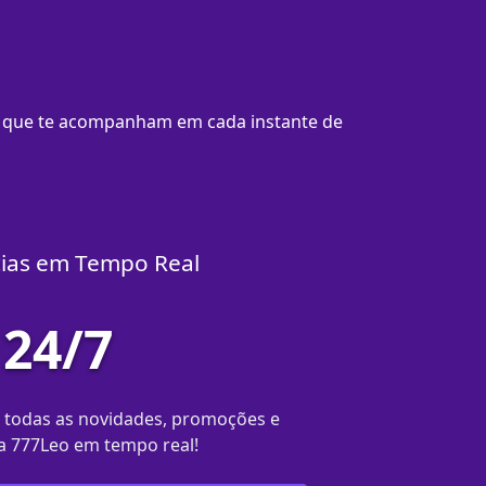
l , que te acompanham em cada instante de
cias em Tempo Real
24/7
e todas as novidades, promoções e
a 777Leo em tempo real!