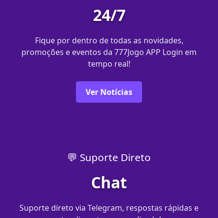
24/7
Fique por dentro de todas as novidades,
promoções e eventos da 777Jogo APP Login em
tempo real!
Ver Notícias
💬 Suporte Direto
Chat
Suporte direto via Telegram, respostas rápidas e