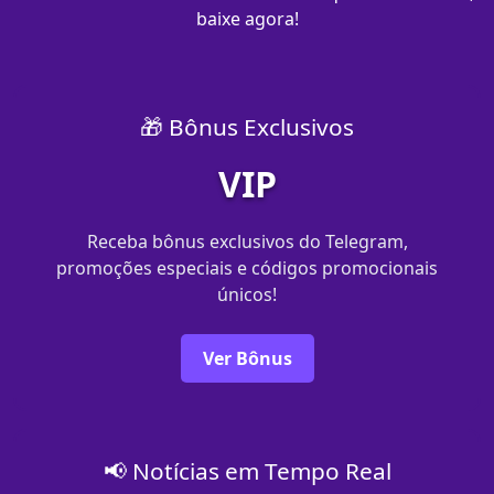
baixe agora!
🎁 Bônus Exclusivos
VIP
Receba bônus exclusivos do Telegram,
promoções especiais e códigos promocionais
únicos!
Ver Bônus
📢 Notícias em Tempo Real