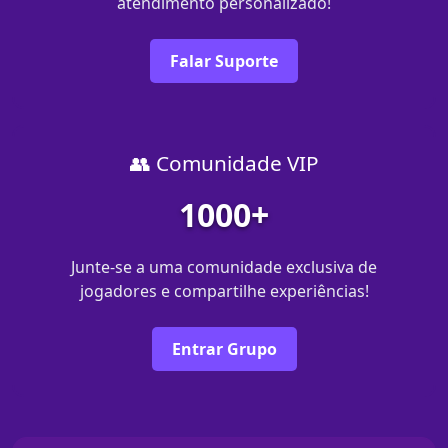
atendimento personalizado!
Falar Suporte
👥 Comunidade VIP
1000+
Junte-se a uma comunidade exclusiva de
jogadores e compartilhe experiências!
Entrar Grupo