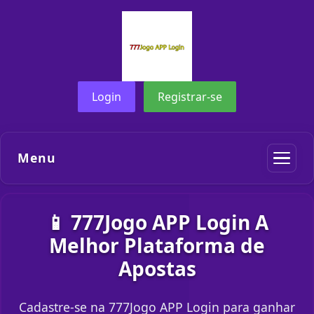
Login
Registrar-se
Menu
📱 777Jogo APP Login A
Melhor Plataforma de
Apostas
Cadastre-se na 777Jogo APP Login para ganhar