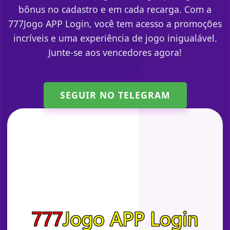
bônus no cadastro e em cada recarga. Com a
777Jogo APP Login, você tem acesso a promoções
incríveis e uma experiência de jogo inigualável.
Junte-se aos vencedores agora!
SEGUIR NO TELEGRAM