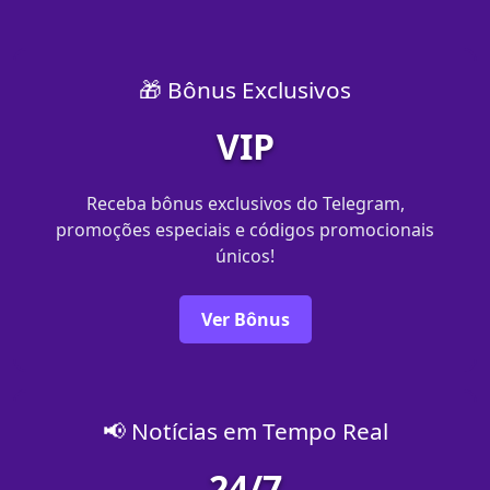
🎁 Bônus Exclusivos
VIP
Receba bônus exclusivos do Telegram,
promoções especiais e códigos promocionais
únicos!
Ver Bônus
📢 Notícias em Tempo Real
24/7