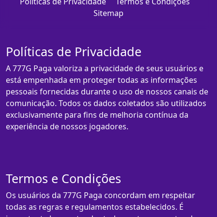
Políticas de Privacidade
Termos e Condições
Sitemap
Políticas de Privacidade
A 777G Paga valoriza a privacidade de seus usuários e
está empenhada em proteger todas as informações
pessoais fornecidas durante o uso de nossos canais de
comunicação. Todos os dados coletados são utilizados
exclusivamente para fins de melhoria contínua da
experiência de nossos jogadores.
Termos e Condições
Os usuários da 777G Paga concordam em respeitar
todas as regras e regulamentos estabelecidos. É