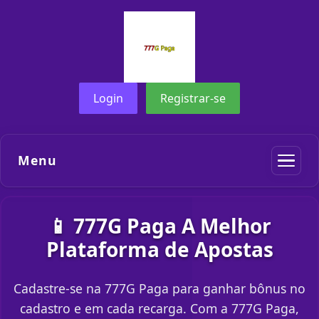
Login
Registrar-se
Menu
📱 777G Paga A Melhor
Plataforma de Apostas
Cadastre-se na 777G Paga para ganhar bônus no
cadastro e em cada recarga. Com a 777G Paga,