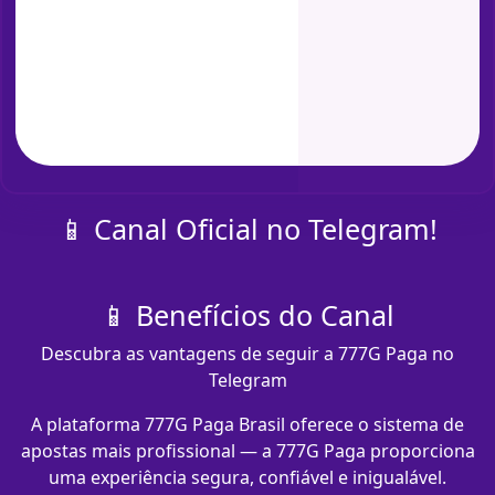
📱 Canal Oficial no Telegram!
📱 Benefícios do Canal
Descubra as vantagens de seguir a 777G Paga no
Telegram
A plataforma 777G Paga Brasil oferece o sistema de
apostas mais profissional — a 777G Paga proporciona
uma experiência segura, confiável e inigualável.