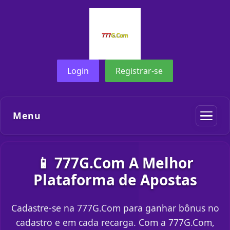
Login
Registrar-se
Menu
📱 777G.Com A Melhor
Plataforma de Apostas
Cadastre-se na 777G.Com para ganhar bônus no
cadastro e em cada recarga. Com a 777G.Com,