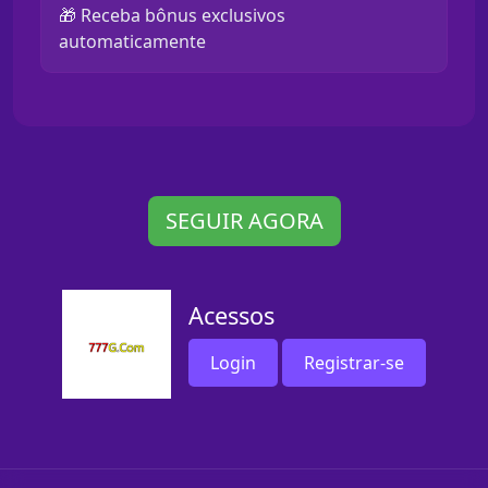
🎁 Receba bônus exclusivos
automaticamente
SEGUIR AGORA
Acessos
Login
Registrar-se