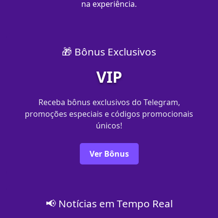
na experiência.
🎁 Bônus Exclusivos
VIP
Receba bônus exclusivos do Telegram,
promoções especiais e códigos promocionais
únicos!
Ver Bônus
📢 Notícias em Tempo Real