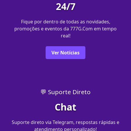
24/7
Fique por dentro de todas as novidades,
promoções e eventos da 777G.Com em tempo
real!
Ver Notícias
💬 Suporte Direto
Chat
Suporte direto via Telegram, respostas rápidas e
atendimento personalizado!