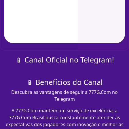
📱 Canal Oficial no Telegram!
📱 Benefícios do Canal
Descubra as vantagens de seguir a 777G.Com no
Telegram
A 777G.Com mantém um serviço de excelência; a
777G.Com Brasil busca constantemente atender às
expectativas dos jogadores com inovação e melhorias