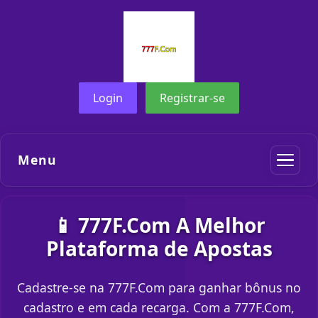
Login
Registrar-se
Menu
📱 777F.Com A Melhor
Plataforma de Apostas
Cadastre-se na 777F.Com para ganhar bônus no
cadastro e em cada recarga. Com a 777F.Com,