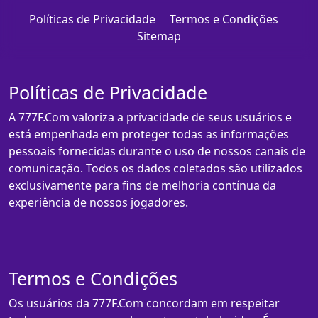
Políticas de Privacidade
Termos e Condições
Sitemap
Políticas de Privacidade
A 777F.Com valoriza a privacidade de seus usuários e
está empenhada em proteger todas as informações
pessoais fornecidas durante o uso de nossos canais de
comunicação. Todos os dados coletados são utilizados
exclusivamente para fins de melhoria contínua da
experiência de nossos jogadores.
Termos e Condições
Os usuários da 777F.Com concordam em respeitar