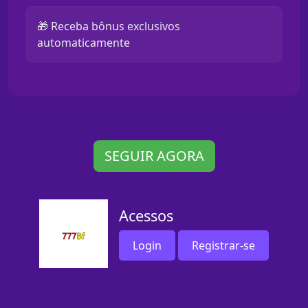
🎁 Receba bônus exclusivos
automaticamente
SEGUIR AGORA
Acessos
Login
Registrar-se