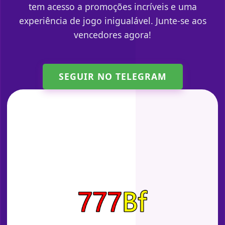
tem acesso a promoções incríveis e uma
experiência de jogo inigualável. Junte-se aos
vencedores agora!
SEGUIR NO TELEGRAM