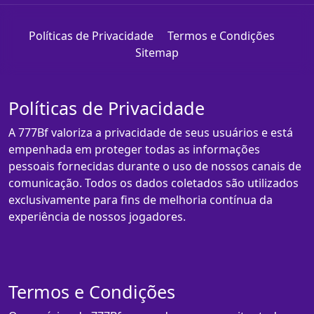
Políticas de Privacidade
Termos e Condições
Sitemap
Políticas de Privacidade
A 777Bf valoriza a privacidade de seus usuários e está
empenhada em proteger todas as informações
pessoais fornecidas durante o uso de nossos canais de
comunicação. Todos os dados coletados são utilizados
exclusivamente para fins de melhoria contínua da
experiência de nossos jogadores.
Termos e Condições