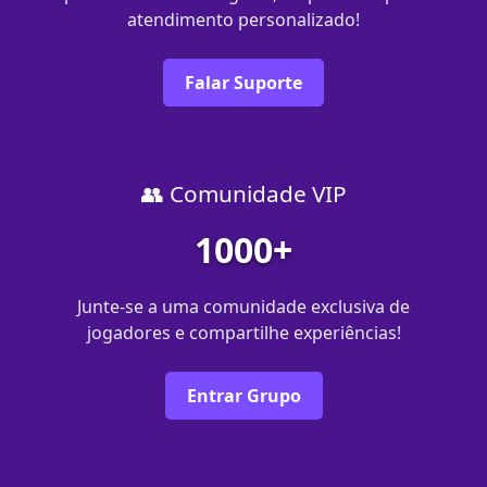
atendimento personalizado!
Falar Suporte
👥 Comunidade VIP
1000+
Junte-se a uma comunidade exclusiva de
jogadores e compartilhe experiências!
Entrar Grupo