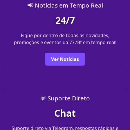
📢 Notícias em Tempo Real
24/7
Fique por dentro de todas as novidades,
promoções e eventos da 777Bf em tempo real!
Ver Notícias
💬 Suporte Direto
Chat
Suporte direto via Telegram, respostas rápidas e