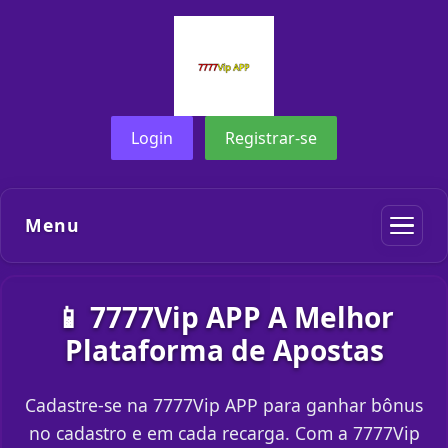
Login
Registrar-se
Menu
📱 7777Vip APP A Melhor
Plataforma de Apostas
Cadastre-se na 7777Vip APP para ganhar bônus
no cadastro e em cada recarga. Com a 7777Vip