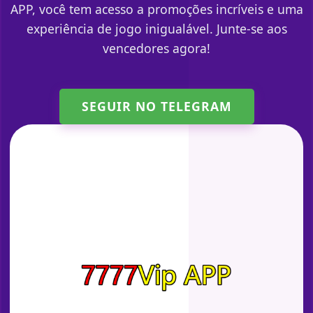
APP, você tem acesso a promoções incríveis e uma
experiência de jogo inigualável. Junte-se aos
vencedores agora!
SEGUIR NO TELEGRAM