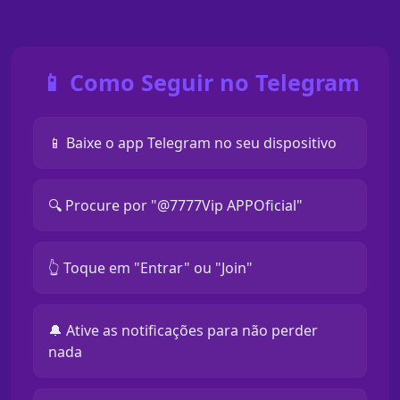
📱 Como Seguir no Telegram
📱 Baixe o app Telegram no seu dispositivo
🔍 Procure por "@7777Vip APPOficial"
👆 Toque em "Entrar" ou "Join"
🔔 Ative as notificações para não perder
nada