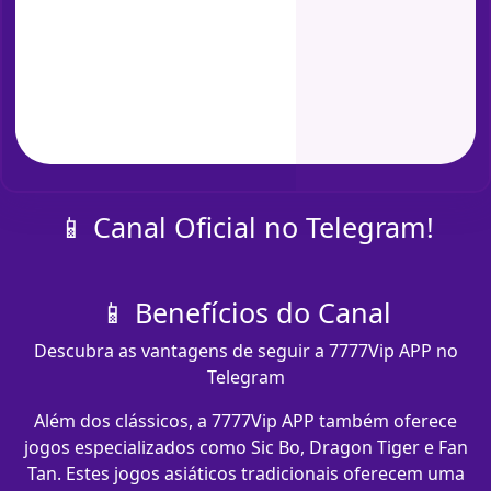
📱 Canal Oficial no Telegram!
📱 Benefícios do Canal
Descubra as vantagens de seguir a 7777Vip APP no
Telegram
Além dos clássicos, a 7777Vip APP também oferece
jogos especializados como Sic Bo, Dragon Tiger e Fan
Tan. Estes jogos asiáticos tradicionais oferecem uma