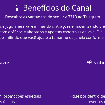
📱 Benefícios do Canal
Descubra as vantagens de seguir a 771B no Telegram
de jogo imersiva, eliminando distrações e maximizando o e
s com gráficos elaborados e apostas esportivas ao vivo. O c
 permitindo que você ajuste o tamanho da janela conforme 
sivos
📢 Notí
m, promoções especiais
Fique por dentro d
s únicos!
eventos 