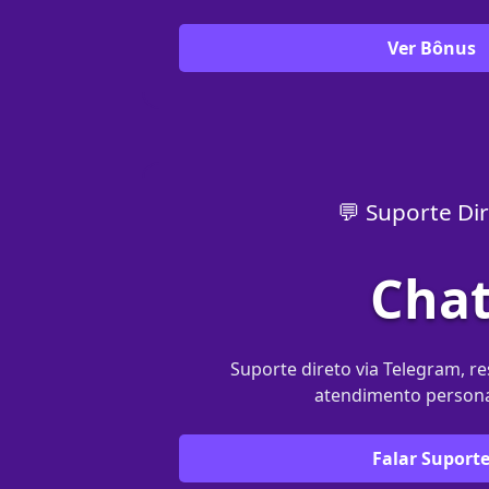
Ver Bônus
💬 Suporte Di
Cha
Suporte direto via Telegram, r
atendimento persona
Falar Suport