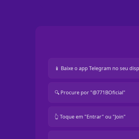
📱 Baixe o app Telegram no seu disp
🔍 Procure por "@771BOficial"
👆 Toque em "Entrar" ou "Join"