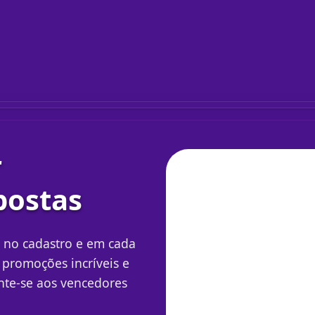
r
postas
 no cadastro e em cada
 promoções incríveis e
unte-se aos vencedores