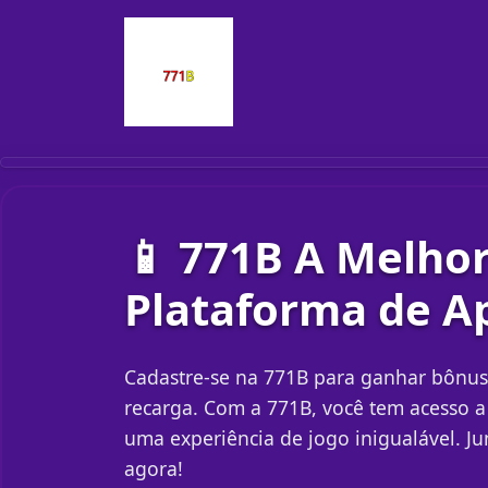
📱 771B A Melho
Plataforma de A
Cadastre-se na 771B para ganhar bônus
recarga. Com a 771B, você tem acesso a
uma experiência de jogo inigualável. J
agora!