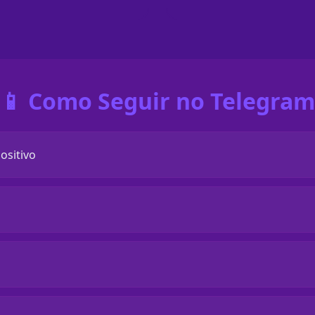
📱 Como Seguir no Telegram
ositivo