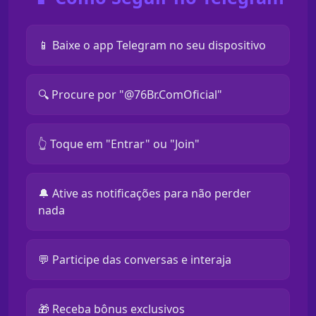
📱 Baixe o app Telegram no seu dispositivo
🔍 Procure por "@76Br.ComOficial"
👆 Toque em "Entrar" ou "Join"
🔔 Ative as notificações para não perder
nada
💬 Participe das conversas e interaja
🎁 Receba bônus exclusivos