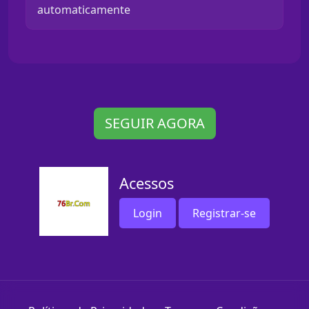
automaticamente
SEGUIR AGORA
Acessos
Login
Registrar-se