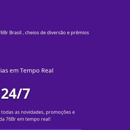
Br Brasil , cheios de diversão e prêmios
cias em Tempo Real
24/7
e todas as novidades, promoções e
da 76Br em tempo real!