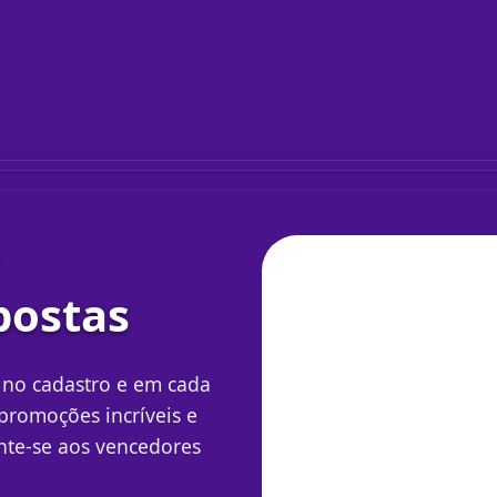
postas
 no cadastro e em cada
promoções incríveis e
unte-se aos vencedores