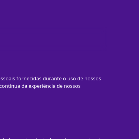
essoais fornecidas durante o uso de nossos
 contínua da experiência de nossos