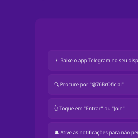
📱 Baixe o app Telegram no seu disp
🔍 Procure por "@76BrOficial"
👆 Toque em "Entrar" ou "Join"
🔔 Ative as notificações para não p