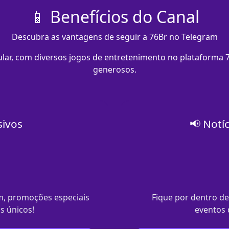
📱 Benefícios do Canal
Descubra as vantagens de seguir a 76Br no Telegram
r, com diversos jogos de entretenimento no plataforma 76
generosos.
sivos
📢 Notí
m, promoções especiais
Fique por dentro d
s únicos!
eventos 