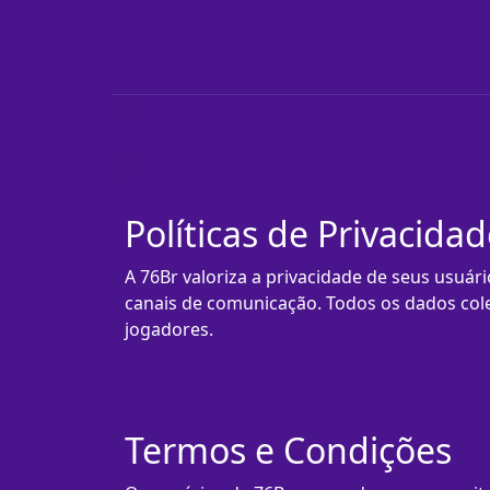
Políticas de Privacida
A 76Br valoriza a privacidade de seus usuá
canais de comunicação. Todos os dados cole
jogadores.
Termos e Condições