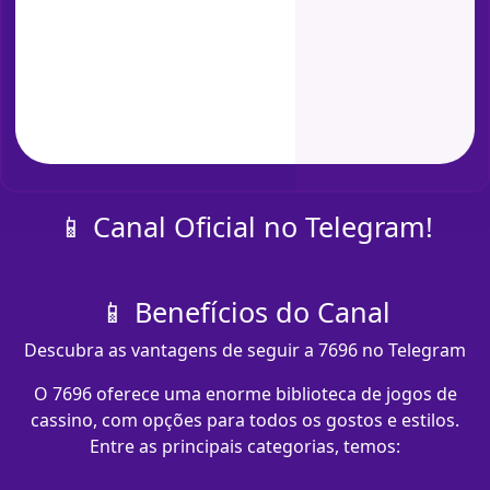
📱 Canal Oficial no Telegram!
📱 Benefícios do Canal
Descubra as vantagens de seguir a 7696 no Telegram
O 7696 oferece uma enorme biblioteca de jogos de
cassino, com opções para todos os gostos e estilos.
Entre as principais categorias, temos: