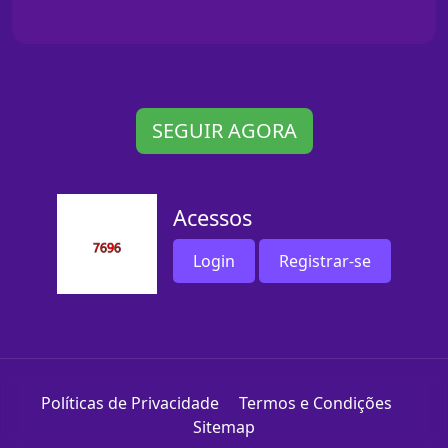
SEGUIR AGORA
Acessos
Login
Registrar-se
Políticas de Privacidade
Termos e Condições
Sitemap