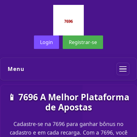
Login
Registrar-se
Menu
📱 7696 A Melhor Plataforma
de Apostas
Cadastre-se na 7696 para ganhar bônus no
cadastro e em cada recarga. Com a 7696, você