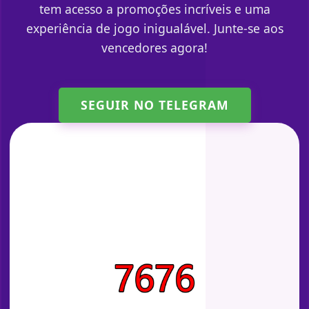
tem acesso a promoções incríveis e uma
experiência de jogo inigualável. Junte-se aos
vencedores agora!
SEGUIR NO TELEGRAM