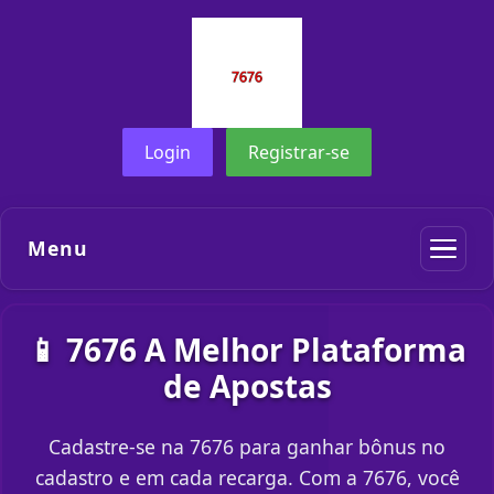
Login
Registrar-se
Menu
📱 7676 A Melhor Plataforma
de Apostas
Cadastre-se na 7676 para ganhar bônus no
cadastro e em cada recarga. Com a 7676, você