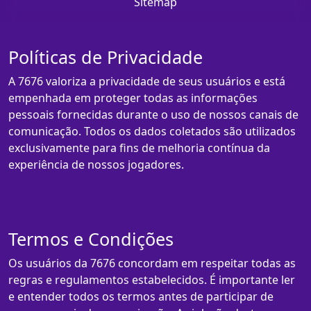
Sitemap
Políticas de Privacidade
A 7676 valoriza a privacidade de seus usuários e está
empenhada em proteger todas as informações
pessoais fornecidas durante o uso de nossos canais de
comunicação. Todos os dados coletados são utilizados
exclusivamente para fins de melhoria contínua da
experiência de nossos jogadores.
Termos e Condições
Os usuários da 7676 concordam em respeitar todas as
regras e regulamentos estabelecidos. É importante ler
e entender todos os termos antes de participar de