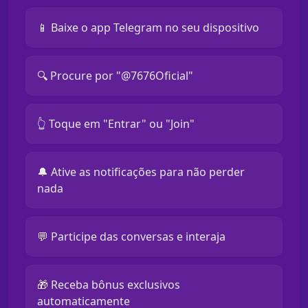
📱 Baixe o app Telegram no seu dispositivo
🔍 Procure por "@7676Oficial"
👆 Toque em "Entrar" ou "Join"
🔔 Ative as notificações para não perder
nada
💬 Participe das conversas e interaja
🎁 Receba bônus exclusivos
automaticamente