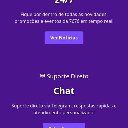
Fique por dentro de todas as novidades,
promoções e eventos da 7676 em tempo real!
Ver Notícias
💬 Suporte Direto
Chat
Suporte direto via Telegram, respostas rápidas e
atendimento personalizado!