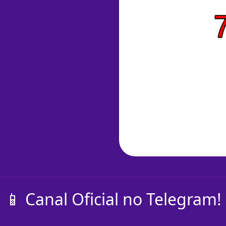
📱 Canal Oficial no Telegram!