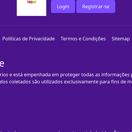
Login
Registrar-se
Políticas de Privacidade
Termos e Condições
Sitemap
de
uários e está empenhada em proteger todas as informações 
os coletados são utilizados exclusivamente para fins de m