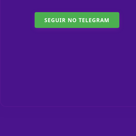
SEGUIR NO TELEGRAM