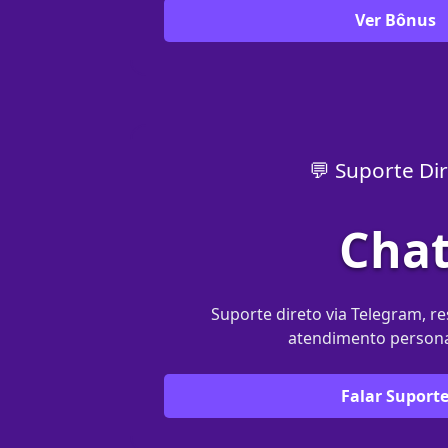
Ver Bônus
💬 Suporte Di
Cha
Suporte direto via Telegram, r
atendimento persona
Falar Suport