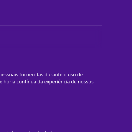
pessoais fornecidas durante o uso de
elhoria contínua da experiência de nossos