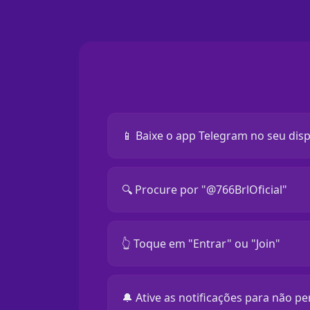
📱 Baixe o app Telegram no seu disp
🔍 Procure por "@766BrlOficial"
👆 Toque em "Entrar" ou "Join"
🔔 Ative as notificações para não p