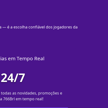
a — é a escolha confiável dos jogadores da
cias em Tempo Real
24/7
e todas as novidades, promoções e
a 766Brl em tempo real!