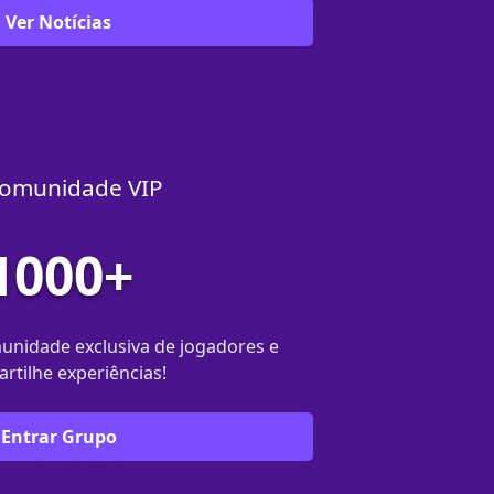
Ver Notícias
Comunidade VIP
1000+
unidade exclusiva de jogadores e
rtilhe experiências!
Entrar Grupo