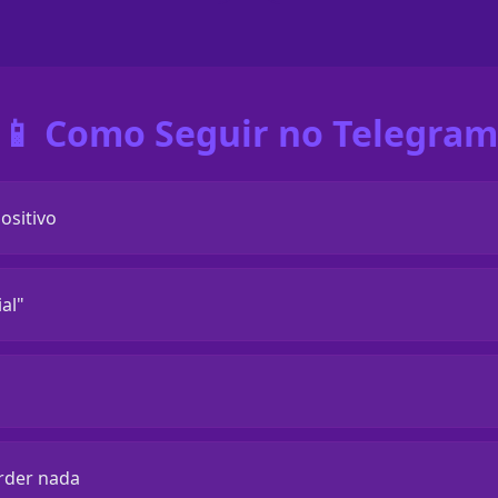
📱 Como Seguir no Telegram
ositivo
al"
erder nada