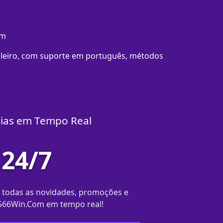
am
ileiro, com suporte em português, métodos
cias em Tempo Real
24/7
e todas as novidades, promoções e
566Win.Com em tempo real!