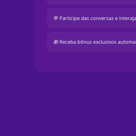
💬 Participe das conversas e interaj
🎁 Receba bônus exclusivos autom