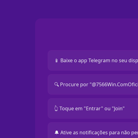
📱 Baixe o app Telegram no seu disp
🔍 Procure por "@7566Win.ComOfici
👆 Toque em "Entrar" ou "Join"
🔔 Ative as notificações para não p