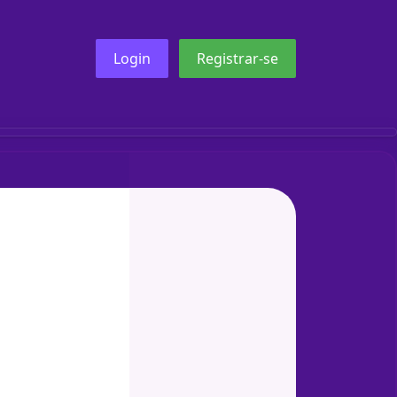
Login
Registrar-se