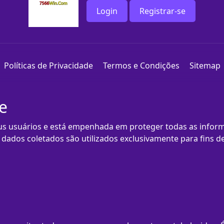
Login
Registrar-se
Políticas de Privacidade
Termos e Condições
Sitemap
de
eus usuários e está empenhada em proteger todas as infor
dados coletados são utilizados exclusivamente para fins d