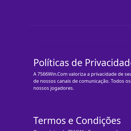
Políticas de Privacida
A 7566Win.Com valoriza a privacidade de s
de nossos canais de comunicação. Todos os 
nossos jogadores.
Termos e Condições