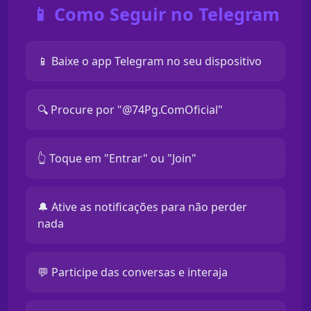
📱 Como Seguir no Telegram
📱 Baixe o app Telegram no seu dispositivo
🔍 Procure por "@74Pg.ComOficial"
👆 Toque em "Entrar" ou "Join"
🔔 Ative as notificações para não perder
nada
💬 Participe das conversas e interaja