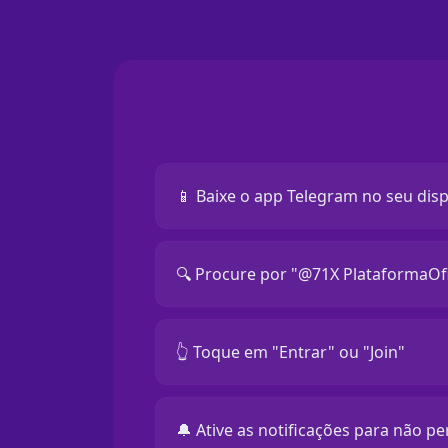
📱 Baixe o app Telegram no seu disp
🔍 Procure por "@71X PlataformaOfi
👆 Toque em "Entrar" ou "Join"
🔔 Ative as notificações para não p