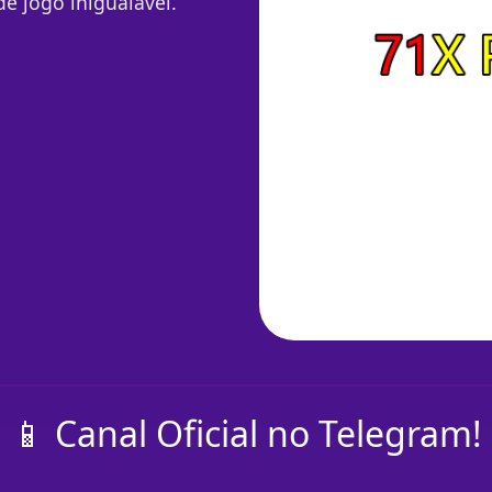
e jogo inigualável.
📱 Canal Oficial no Telegram!