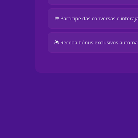
💬 Participe das conversas e interaj
🎁 Receba bônus exclusivos autom