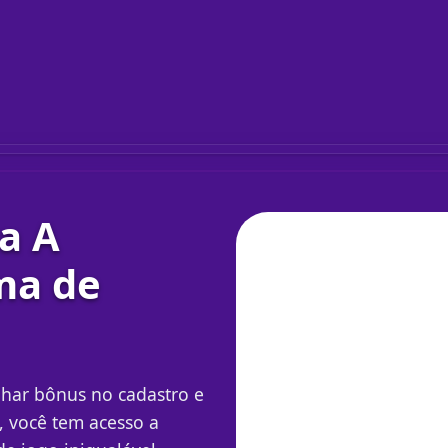
a A
ma de
nhar bônus no cadastro e
, você tem acesso a