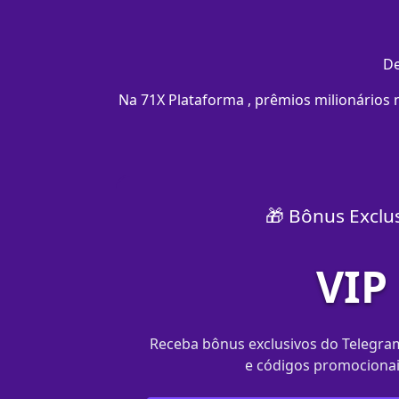
De
Na 71X Plataforma , prêmios milionários 
🎁 Bônus Exclu
VIP
Receba bônus exclusivos do Telegra
e códigos promocionai