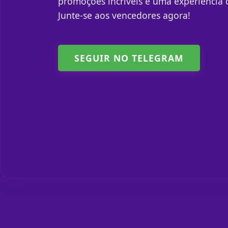
promoções incríveis e uma experiência d
Junte-se aos vencedores agora!
SEGUIR NO TELEGRAM