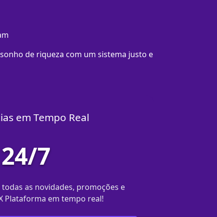
ram
u sonho de riqueza com um sistema justo e
cias em Tempo Real
24/7
e todas as novidades, promoções e
X Plataforma em tempo real!