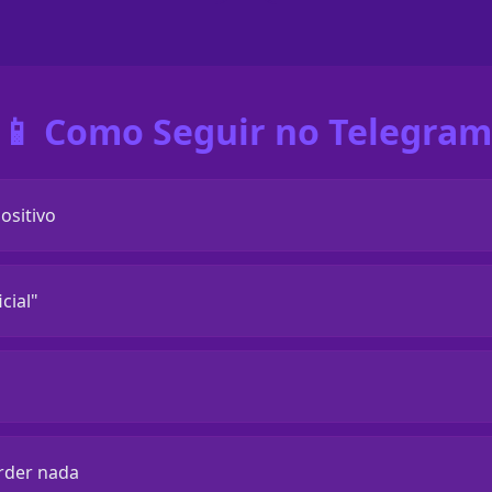
📱 Como Seguir no Telegram
ositivo
cial"
erder nada