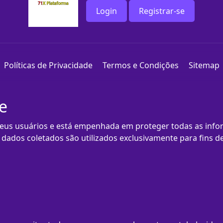
Login
Registrar-se
Políticas de Privacidade
Termos e Condições
Sitemap
de
 seus usuários e está empenhada em proteger todas as inf
dados coletados são utilizados exclusivamente para fins d