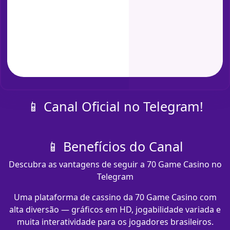
📱 Canal Oficial no Telegram!
📱 Benefícios do Canal
Descubra as vantagens de seguir a 70 Game Casino no
Telegram
Uma plataforma de cassino da 70 Game Casino com
alta diversão — gráficos em HD, jogabilidade variada e
muita interatividade para os jogadores brasileiros.