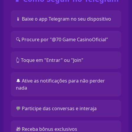
📱 Baixe o app Telegram no seu dispositivo
🔍 Procure por "@70 Game CasinoOficial"
👆 Toque em "Entrar" ou "Join"
🔔 Ative as notificações para não perder
nada
💬 Participe das conversas e interaja
🎁 Receba bônus exclusivos