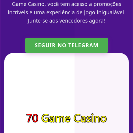
Game Casino, você tem acesso a promoções
incríveis e uma experiência de jogo inigualável.
Junte-se aos vencedores agora!
SEGUIR NO TELEGRAM