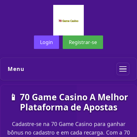
Login
Registrar-se
Menu
📱 70 Game Casino A Melhor
Plataforma de Apostas
Cadastre-se na 70 Game Casino para ganhar
bônus no cadastro e em cada recarga. Com a 70