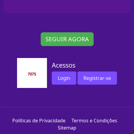
SEGUIR AGORA
Acessos
Login
Registrar-se
Políticas de Privacidade
Termos e Condições
Sitemap