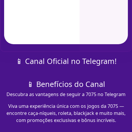
📱 Canal Oficial no Telegram!
📱 Benefícios do Canal
Descubra as vantagens de seguir a 7075 no Telegram
Viva uma experiência única com os jogos da 7075 —
encontre caça-níqueis, roleta, blackjack e muito mais,
com promoções exclusivas e bônus incríveis.